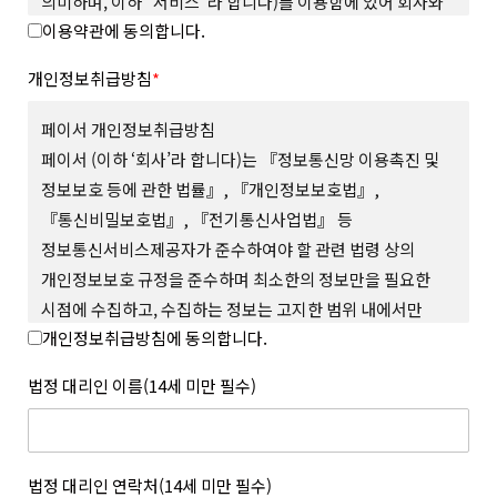
의미하며, 이하 “서비스”라 합니다)를 이용함에 있어 회사와
이용약관에 동의합니다.
회원의 권리와 의무, 책임사항을 규정함을 그 목적으로
합니다.
개인정보취급방침
*
제 2 조 (용어의 정의)
본 약관에서 사용하는 용어의 정의는 다음과 같습니다.
페이서 개인정보취급방침
1. “사이트”란 회사가 재화 또는 서비스(이하 “상품 등”이라
페이서 (이하 ‘회사’라 합니다)는 『정보통신망 이용촉진 및
합니다)를 회원에게 제공하기 위하여 컴퓨터 등 정보통신설비를
정보보호 등에 관한 법률』, 『개인정보보호법』,
이용하여 상품 등을 거래할 수 있도록 설정한 가상의 영업장을
『통신비밀보호법』, 『전기통신사업법』 등
말하며 회사가 모바일 환경에서 서비스하는 모바일 웹과 앱을
포함합니다.
정보통신서비스제공자가 준수하여야 할 관련 법령 상의
2. “회원”이라 함은 사이트에서 정한 소정의 절차를 거쳐
개인정보보호 규정을 준수하며 최소한의 정보만을 필요한
회원가입을 한 자로서, 약관에 따라 회사가 제공하는 서비스를
시점에 수집하고, 수집하는 정보는 고지한 범위 내에서만
이용할 수 있는 자를 말합니다.
개인정보취급방침에 동의합니다.
사용하며, 사전 동의 없이 그 범위를 초과하여 이용하거나
3. “아이디(ID)”라 함은 회원의 식별과 서비스의 이용을 위하여
회원이 설정하고 회사가 승인하여 등록된 전자우편주소 또는 소셜
외부에 공개하지 않 는 등 회원의 권익 보호에 최선을 다하고
법정 대리인 이름(14세 미만 필수)
서비스 연동을 통해 수집된 전자우편주소를 말합니다.
있습니다.
4. “메일 인증”이라 함은 회원이 서비스의 이용을 위하여 제출한
회사는 개인정보취급방침을 통하여 회원이 제공하는 개인정보가
인증번호를 통해 이메일의 진위여부를 확인하는 것을 말합니다.
어떠한 용도와 방식으로 이용되고 있으며, 개인정보보호를 위해
5. “비밀번호(Password)”라 함은 회원의 동일성 확인과 회원의
어떠한 조치가 취해지고 있는지 알려드리고 개인정보취급방침을
법정 대리인 연락처(14세 미만 필수)
권익 및 비밀보호를 위하여 회원 스스로가 설정하여 사이트에