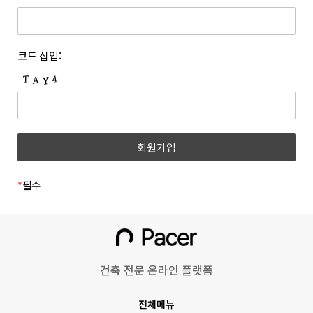
개정하는 경우 개정 이유 및 내용에 관하여 웹사이트 및 전자우편
등록한 문자와 숫자의 조합을 말합니다.
등을 통하여 고지합니다. 회사는 아래와 같이 개인정보를
6. “쿠폰”이라 함은 상품 등을 구매하거나 사이트가 제공하는
보호하고 있습니다.
서비스를 이용할 때 표시된 금액 또는 비율만큼 할인을 받을 수
1. 개인정보의 수집 및 이용목적
코드 삽입:
있는 쿠폰을 말합니다.
(1) 회원
7. 위 항에서 정의되지 않은 약관 상의 용어의 의미는 일반적인
거래관행에 따릅니다.
수집시기
구분
수집항목
제 3 조 (약관의 명시와 효력 및 개정)
1. 회사는 본 약관의 내용과 상호, 영업소 소재지 주소, 대표자의
(필수) 성명, 이메일, 휴대폰
이메일
성명, 사업자등록번호, 통신판매업신고번호, 개인정보관리책임자
회원가입
번호, 비밀번호, 직무선택
인증
등을 회원이 쉽게 확인할 수 있도록 사이트의 초기 화면에
(학생, 근로자)
게시합니다. 다만, 약관의 구체적 내용은 회원이 연결화면을
통하여 볼 수 있도록 합니다.
*
필수
(필수)쿠키, 서비스,
2. 회사는 『전자상거래 등에서의 소비자보호에 관한 법률』,
이용기록(방문일시, IP,
『약관의 규제에 관한 법률』, 『전자문서 및 전자거래기본법』,
홈페이지 이용/
『전자금융거래법』, 『전자서명법』, 『정보통신망 이용촉진
불량 이용 기록 등),
동영상 시청
및 정보보호 등에 관한 법률』, 『소비자기본법』 등 관련 법령을
기기정보(고유기기 식별값,
위배하지 않는 범위에서 이 약관을 개정할 수 있습니다.
OS버전 등)
건축 전문 온라인 플랫폼
3. 회사가 약관을 개정할 경우에는 적용일자 및 개정 사유를
명시하여 현행 약관과 함께 그 적용일자 7일 이전부터 적용일자
회원정보 수정
(선택) 프로필 사진
전체메뉴
전일까지 사이트의 초기 화면 등에 고지하거나 전자우편 또는 그