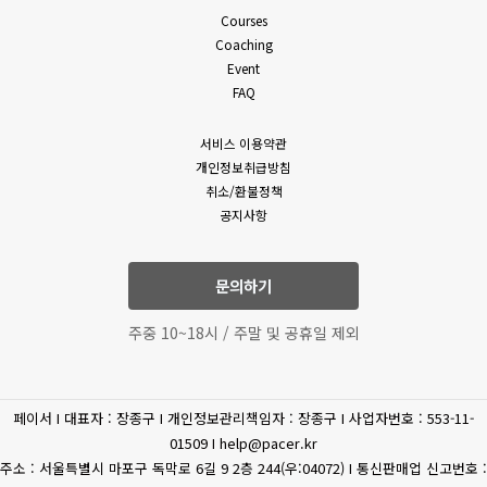
밖의 방법으로 통지합니다. 다만, 회원에게 불리하게 약관 내용을
Courses
(필수)성명, 휴대폰 번호,
변경하는 경우에는 최소한 30일 이상의 사전 유예기간을 두고
Coaching
이메일, 상담내역
공지 및 통지합니다. 회사가 개정약관을 공지 또는 통지하면서
Event
고객상담
(문의유형에 따라 추가로
회원에게 30일 기간 내에 의사표시를 하지 않으면 의사표시가
FAQ
표명된 것으로 본다는 뜻을 명확하게 공지 또는 통지하였음에도
수집하는 개인정보가
회원이 명시적으로 거부의 의사표시를 하지 아니한 경우 회원이
있을수 있습니다.)
서비스 이용약관
개정약관에 동의한 것으로 봅니다.
개인정보취급방침
4. 제3항에 의해 변경된 약관은 법령에 특별한 규정이나 기타
(필수) 결제기록(상품,
취소/환불정책
부득이한 사유가 없는 한 그 적용일자 이전으로 소급하여
공지사항
상품 구매
공통
금액) 신용카트, 카드사명,
적용되지 않습니다.
카드번호, 유효기간, CVC
5. 회원은 변경된 약관에 동의하지 않을 권리가 있으며, 변경된
약관에 동의하지 않을 경우 언제든지 자유롭게 서비스 이용을
문의하기
휴대전화
중단하고 탈퇴할 수 있습니다.
(선택) 휴대폰 번호
6. 회사는 제공하는 서비스 내의 개별 서비스에 대한 별도의 약관
인증
주중 10~18시 / 주말 및 공휴일 제외
및 이용조건(이하 “개별약관” 또는 “운영정책”이라고 합니다)을
둘 수 있으며 개별 서비스에서 별도로 적용되는 약관에 대한
환불/환급
(필수) 결제 정보
동의는 회원이 개별 서비스를 최초로 이용할 경우 별도의 동의
페이서 I 대표자 : 장종구 I 개인정보관리책임자 : 장종구 I 사업자번호 : 553-11-
절차를 거치게 됩니다. 이 경우 개별 서비스에 대한 이용약관 등이
(필수) 주민등록번호, 주소,
제세공과금처리
01509 I help@pacer.kr
이 약관에 우선합니다.
이름
주소 : 서울특별시 마포구 독막로 6길 9 2층 244(우:04072) I 통신판매업 신고번호 :
제 4 조 (약관 외 준칙)