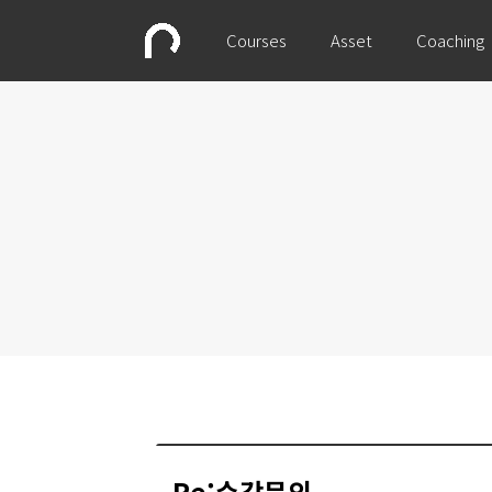
Courses
Asset
Coaching
Re:수강문의