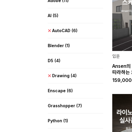
Adobe
(11)
AI
(5)
AutoCAD
(6)
Blender
(1)
입문
D5
(4)
Ansen
따라하는
Drawing
(4)
159,00
Enscape
(6)
Grasshopper
(7)
Python
(1)