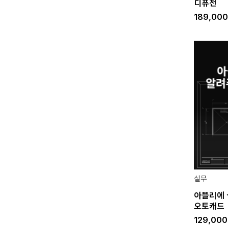
디퓨전
189,00
실무
아뜰리에 
오토캐드
129,00