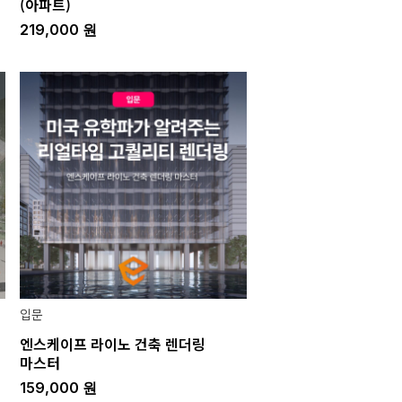
(아파트)
219,000
원
입문
엔스케이프 라이노 건축 렌더링
마스터
159,000
원