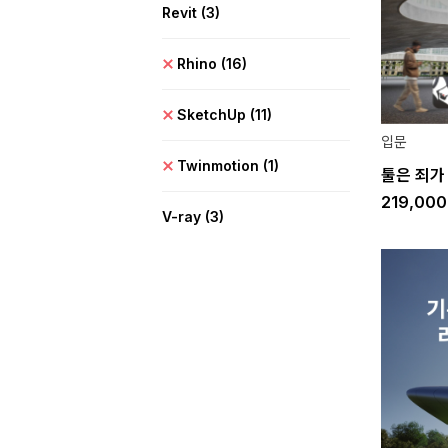
Revit
(3)
Rhino
(16)
SketchUp
(11)
입문
Twinmotion
(1)
툴은 죄가
219,00
V-ray
(3)