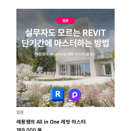
입문
레몽쌤의 All in One 레빗 마스터
189,000
원