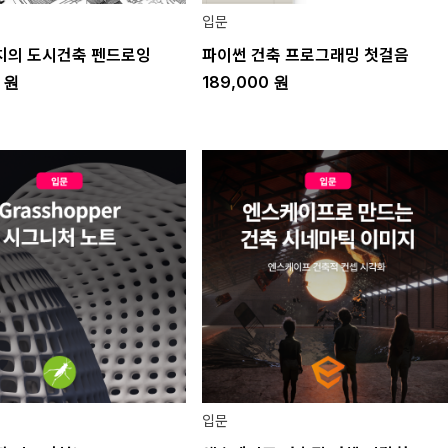
입문
치의 도시건축 펜드로잉
파이썬 건축 프로그래밍 첫걸음
0
원
189,000
원
입문