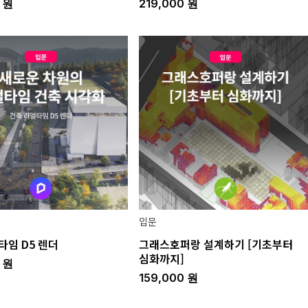
0
원
219,000
원
입문
타임 D5 렌더
그래스호퍼랑 설계하기 [기초부터
심화까지]
0
원
159,000
원