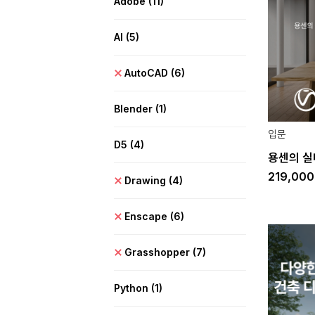
Adobe
(11)
AI
(5)
AutoCAD
(6)
Blender
(1)
입문
D5
(4)
용센의 실내
219,00
Drawing
(4)
Enscape
(6)
Grasshopper
(7)
Python
(1)