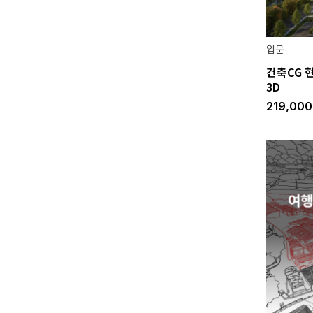
입문
건축CG 
3D
219,00