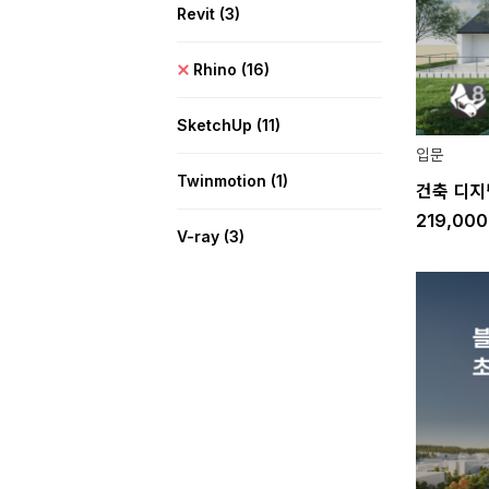
Revit
(3)
Rhino
(16)
SketchUp
(11)
입문
Twinmotion
(1)
건축 디지털
219,00
V-ray
(3)