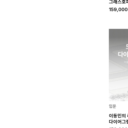
그래스호
159,00
입문
이동민의 
다이어그