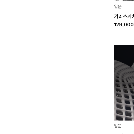
입문
기리스케
129,00
입문