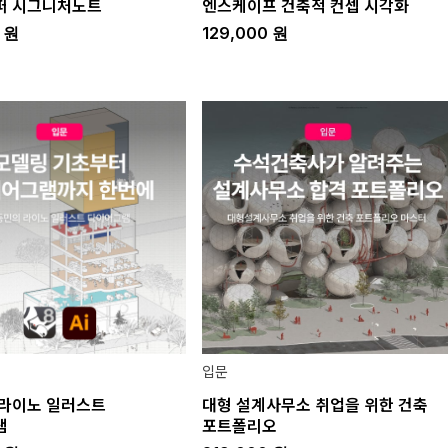
퍼 시그니처노트
엔스케이프 건축적 컨셉 시각화
0
원
129,000
원
입문
라이노 일러스트
대형 설계사무소 취업을 위한 건축
램
포트폴리오