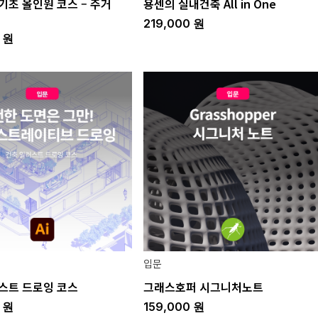
기초 올인원 코스 – 주거
용센의 실내건축 All in One
219,000
원
0
원
입문
스트 드로잉 코스
그래스호퍼 시그니처노트
0
원
159,000
원