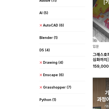
Adobe
(11)
AI
(5)
AutoCAD
(6)
Blender
(1)
입문
D5
(4)
그래스호퍼
심화까지]
Drawing
(4)
159,00
Enscape
(6)
Grasshopper
(7)
Python
(1)