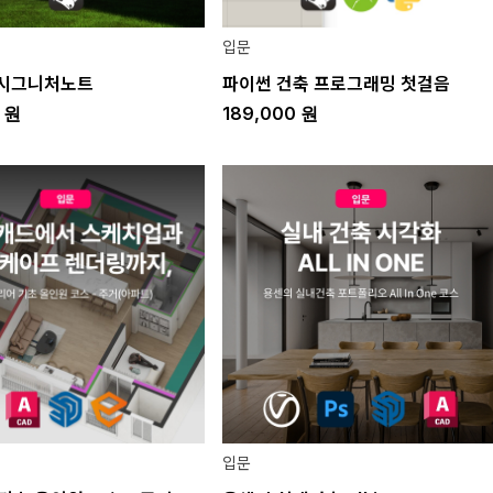
입문
 시그니처노트
파이썬 건축 프로그래밍 첫걸음
0
원
189,000
원
입문