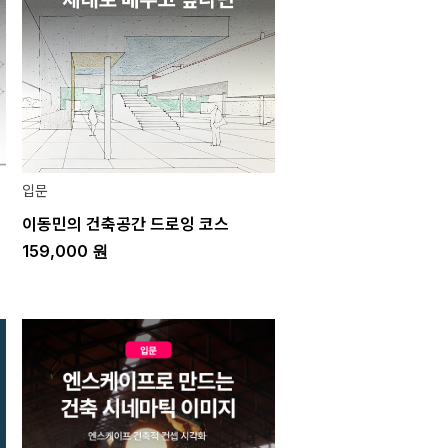
입문
이동민의 건축공간 드로잉 코스
159,000
원