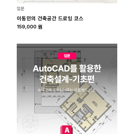
입문
이동민의 건축공간 드로잉 코스
159,000
원