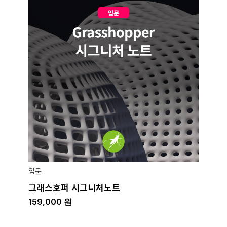
입문
그래스호퍼 시그니처노트
159,000
원