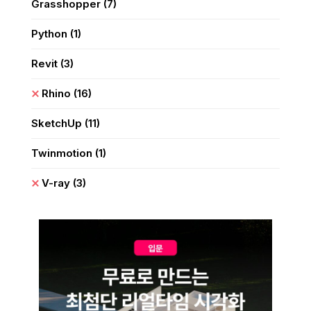
Grasshopper
(7)
Python
(1)
Revit
(3)
Rhino
(16)
SketchUp
(11)
Twinmotion
(1)
V-ray
(3)