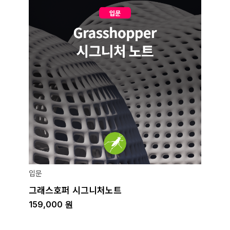
입문
그래스호퍼 시그니처노트
159,000
원