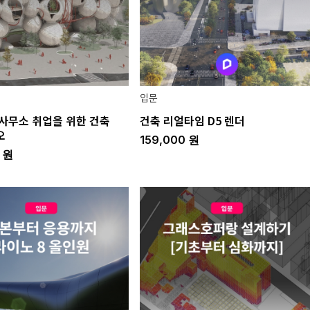
입문
사무소 취업을 위한 건축
건축 리얼타임 D5 렌더
오
159,000
원
0
원