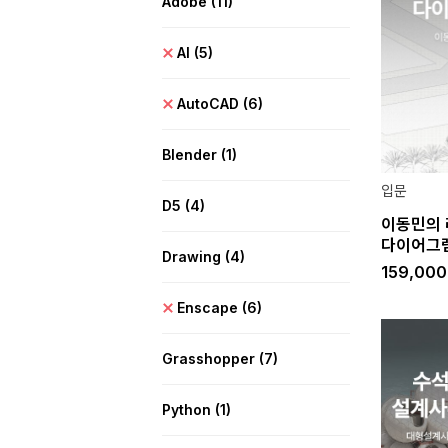
Adobe
(11)
AI
(5)
AutoCAD
(6)
Blender
(1)
입문
D5
(4)
이동민의 
다이어그
Drawing
(4)
159,00
Enscape
(6)
Grasshopper
(7)
Python
(1)