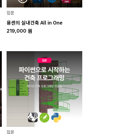
입문
용센의 실내건축 All in One
219,000
원
입문