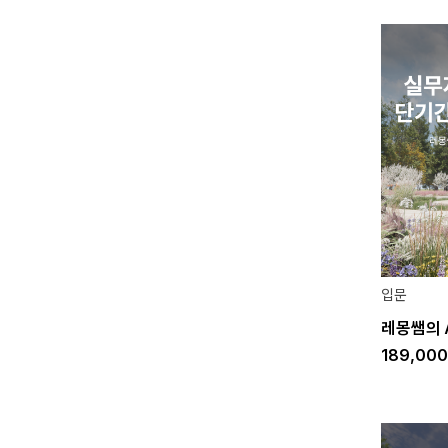
입문
레몽쌤의 A
189,00