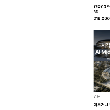
건축CG 
3D
219,00
입문
미드저니 