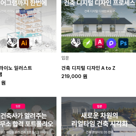
입문
라이노 일러스트
건축 디지털 디자인 A to Z
램
219,000
원
0
원