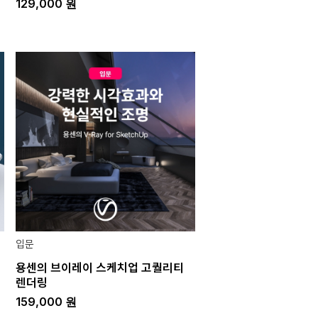
129,000
원
입문
용센의 브이레이 스케치업 고퀄리티
렌더링
159,000
원