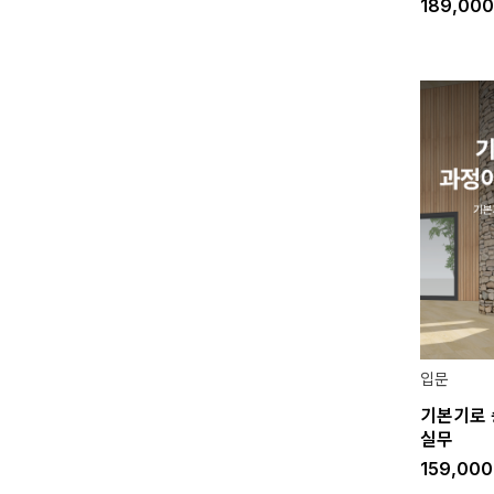
189,00
입문
기본기로 
실무
159,00