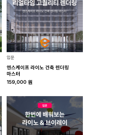
입문
엔스케이프 라이노 건축 렌더링
마스터
159,000
원