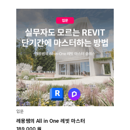
입문
레몽쌤의 All in One 레빗 마스터
189,000
원