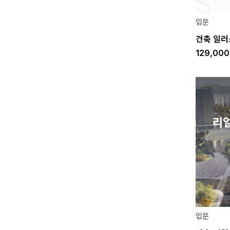
입문
건축 일러
129,00
입문