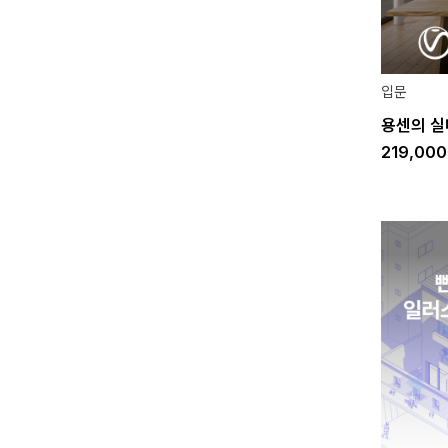
입문
용센의 실내
219,00