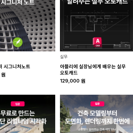
실무
퍼 시그니처노트
아뜰리에 실장님에게 배우는 실무
오토캐드
0
원
129,000
원