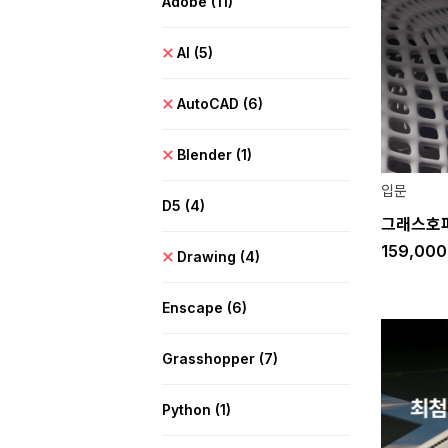
Adobe
(11)
AI
(5)
AutoCAD
(6)
Blender
(1)
입문
D5
(4)
그래스호
159,00
Drawing
(4)
Enscape
(6)
Grasshopper
(7)
Python
(1)