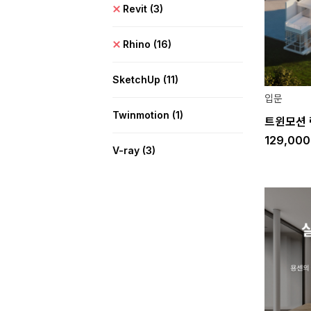
Revit
(3)
Rhino
(16)
SketchUp
(11)
입문
Twinmotion
(1)
트윈모션 
129,00
V-ray
(3)