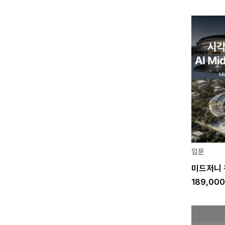
입문
미드저니 
189,00