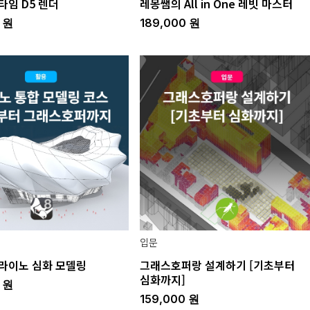
타임 D5 렌더
레몽쌤의 All in One 레빗 마스터
0
원
189,000
원
입문
라이노 심화 모델링
그래스호퍼랑 설계하기 [기초부터
심화까지]
0
원
159,000
원