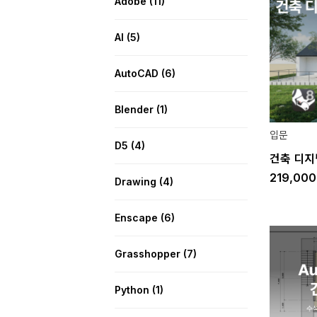
Adobe
(11)
AI
(5)
AutoCAD
(6)
Blender
(1)
입문
D5
(4)
건축 디지털
219,00
Drawing
(4)
Enscape
(6)
Grasshopper
(7)
Python
(1)