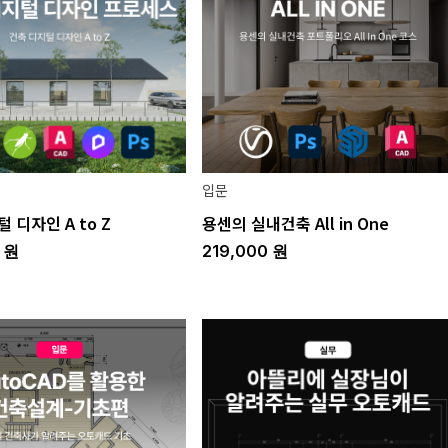
입문
 디자인 A to Z
용센의 실내건축 All in One
0
원
219,000
원