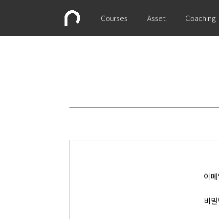
Courses
Asset
Coaching
이메
비밀