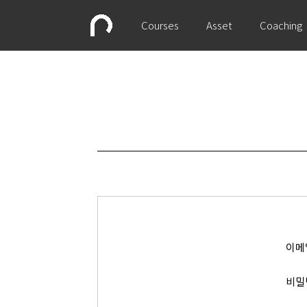
Courses
Asset
Coaching
이메
비밀