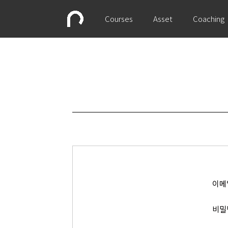
Courses
Asset
Coaching
이메
비밀