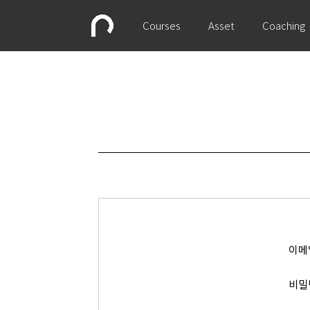
Courses
Asset
Coaching
이메
비밀