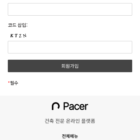
개정하는 경우 개정 이유 및 내용에 관하여 웹사이트 및 전자우편
등록한 문자와 숫자의 조합을 말합니다.
등을 통하여 고지합니다. 회사는 아래와 같이 개인정보를
6. “쿠폰”이라 함은 상품 등을 구매하거나 사이트가 제공하는
보호하고 있습니다.
서비스를 이용할 때 표시된 금액 또는 비율만큼 할인을 받을 수
1. 개인정보의 수집 및 이용목적
코드 삽입:
있는 쿠폰을 말합니다.
(1) 회원
7. 위 항에서 정의되지 않은 약관 상의 용어의 의미는 일반적인
거래관행에 따릅니다.
수집시기
구분
수집항목
제 3 조 (약관의 명시와 효력 및 개정)
1. 회사는 본 약관의 내용과 상호, 영업소 소재지 주소, 대표자의
(필수) 성명, 이메일, 휴대폰
이메일
성명, 사업자등록번호, 통신판매업신고번호, 개인정보관리책임자
회원가입
번호, 비밀번호, 직무선택
인증
등을 회원이 쉽게 확인할 수 있도록 사이트의 초기 화면에
(학생, 근로자)
게시합니다. 다만, 약관의 구체적 내용은 회원이 연결화면을
통하여 볼 수 있도록 합니다.
*
필수
(필수)쿠키, 서비스,
2. 회사는 『전자상거래 등에서의 소비자보호에 관한 법률』,
이용기록(방문일시, IP,
『약관의 규제에 관한 법률』, 『전자문서 및 전자거래기본법』,
홈페이지 이용/
『전자금융거래법』, 『전자서명법』, 『정보통신망 이용촉진
불량 이용 기록 등),
동영상 시청
및 정보보호 등에 관한 법률』, 『소비자기본법』 등 관련 법령을
기기정보(고유기기 식별값,
위배하지 않는 범위에서 이 약관을 개정할 수 있습니다.
OS버전 등)
건축 전문 온라인 플랫폼
3. 회사가 약관을 개정할 경우에는 적용일자 및 개정 사유를
명시하여 현행 약관과 함께 그 적용일자 7일 이전부터 적용일자
회원정보 수정
(선택) 프로필 사진
전체메뉴
전일까지 사이트의 초기 화면 등에 고지하거나 전자우편 또는 그