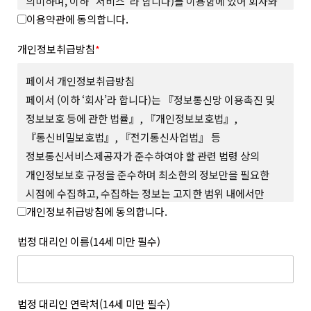
의미하며, 이하 “서비스”라 합니다)를 이용함에 있어 회사와
이용약관에 동의합니다.
회원의 권리와 의무, 책임사항을 규정함을 그 목적으로
합니다.
개인정보취급방침
*
제 2 조 (용어의 정의)
본 약관에서 사용하는 용어의 정의는 다음과 같습니다.
페이서 개인정보취급방침
1. “사이트”란 회사가 재화 또는 서비스(이하 “상품 등”이라
페이서 (이하 ‘회사’라 합니다)는 『정보통신망 이용촉진 및
합니다)를 회원에게 제공하기 위하여 컴퓨터 등 정보통신설비를
정보보호 등에 관한 법률』, 『개인정보보호법』,
이용하여 상품 등을 거래할 수 있도록 설정한 가상의 영업장을
『통신비밀보호법』, 『전기통신사업법』 등
말하며 회사가 모바일 환경에서 서비스하는 모바일 웹과 앱을
포함합니다.
정보통신서비스제공자가 준수하여야 할 관련 법령 상의
2. “회원”이라 함은 사이트에서 정한 소정의 절차를 거쳐
개인정보보호 규정을 준수하며 최소한의 정보만을 필요한
회원가입을 한 자로서, 약관에 따라 회사가 제공하는 서비스를
시점에 수집하고, 수집하는 정보는 고지한 범위 내에서만
이용할 수 있는 자를 말합니다.
개인정보취급방침에 동의합니다.
사용하며, 사전 동의 없이 그 범위를 초과하여 이용하거나
3. “아이디(ID)”라 함은 회원의 식별과 서비스의 이용을 위하여
회원이 설정하고 회사가 승인하여 등록된 전자우편주소 또는 소셜
외부에 공개하지 않 는 등 회원의 권익 보호에 최선을 다하고
법정 대리인 이름(14세 미만 필수)
서비스 연동을 통해 수집된 전자우편주소를 말합니다.
있습니다.
4. “메일 인증”이라 함은 회원이 서비스의 이용을 위하여 제출한
회사는 개인정보취급방침을 통하여 회원이 제공하는 개인정보가
인증번호를 통해 이메일의 진위여부를 확인하는 것을 말합니다.
어떠한 용도와 방식으로 이용되고 있으며, 개인정보보호를 위해
5. “비밀번호(Password)”라 함은 회원의 동일성 확인과 회원의
어떠한 조치가 취해지고 있는지 알려드리고 개인정보취급방침을
법정 대리인 연락처(14세 미만 필수)
권익 및 비밀보호를 위하여 회원 스스로가 설정하여 사이트에