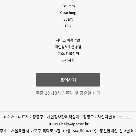
밖의 방법으로 통지합니다. 다만, 회원에게 불리하게 약관 내용을
Courses
(필수)성명, 휴대폰 번호,
변경하는 경우에는 최소한 30일 이상의 사전 유예기간을 두고
Coaching
이메일, 상담내역
공지 및 통지합니다. 회사가 개정약관을 공지 또는 통지하면서
Event
고객상담
(문의유형에 따라 추가로
회원에게 30일 기간 내에 의사표시를 하지 않으면 의사표시가
FAQ
표명된 것으로 본다는 뜻을 명확하게 공지 또는 통지하였음에도
수집하는 개인정보가
회원이 명시적으로 거부의 의사표시를 하지 아니한 경우 회원이
있을수 있습니다.)
서비스 이용약관
개정약관에 동의한 것으로 봅니다.
개인정보취급방침
4. 제3항에 의해 변경된 약관은 법령에 특별한 규정이나 기타
(필수) 결제기록(상품,
취소/환불정책
부득이한 사유가 없는 한 그 적용일자 이전으로 소급하여
공지사항
상품 구매
공통
금액) 신용카트, 카드사명,
적용되지 않습니다.
카드번호, 유효기간, CVC
5. 회원은 변경된 약관에 동의하지 않을 권리가 있으며, 변경된
약관에 동의하지 않을 경우 언제든지 자유롭게 서비스 이용을
문의하기
휴대전화
중단하고 탈퇴할 수 있습니다.
(선택) 휴대폰 번호
6. 회사는 제공하는 서비스 내의 개별 서비스에 대한 별도의 약관
인증
주중 10~18시 / 주말 및 공휴일 제외
및 이용조건(이하 “개별약관” 또는 “운영정책”이라고 합니다)을
둘 수 있으며 개별 서비스에서 별도로 적용되는 약관에 대한
환불/환급
(필수) 결제 정보
동의는 회원이 개별 서비스를 최초로 이용할 경우 별도의 동의
페이서 I 대표자 : 장종구 I 개인정보관리책임자 : 장종구 I 사업자번호 : 553-11-
절차를 거치게 됩니다. 이 경우 개별 서비스에 대한 이용약관 등이
(필수) 주민등록번호, 주소,
제세공과금처리
01509 I help@pacer.kr
이 약관에 우선합니다.
이름
주소 : 서울특별시 마포구 독막로 6길 9 2층 244(우:04072) I 통신판매업 신고번호 :
제 4 조 (약관 외 준칙)