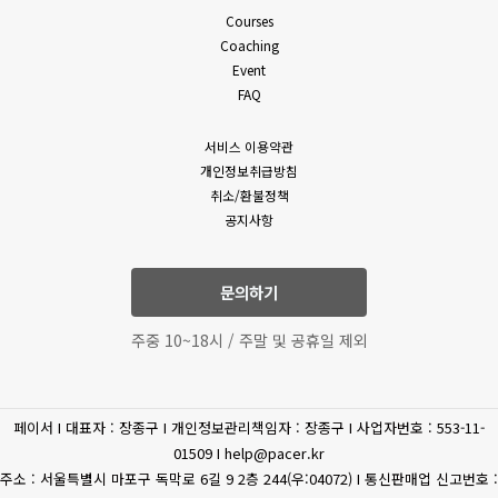
밖의 방법으로 통지합니다. 다만, 회원에게 불리하게 약관 내용을
Courses
(필수)성명, 휴대폰 번호,
변경하는 경우에는 최소한 30일 이상의 사전 유예기간을 두고
Coaching
이메일, 상담내역
공지 및 통지합니다. 회사가 개정약관을 공지 또는 통지하면서
Event
고객상담
(문의유형에 따라 추가로
회원에게 30일 기간 내에 의사표시를 하지 않으면 의사표시가
FAQ
표명된 것으로 본다는 뜻을 명확하게 공지 또는 통지하였음에도
수집하는 개인정보가
회원이 명시적으로 거부의 의사표시를 하지 아니한 경우 회원이
있을수 있습니다.)
서비스 이용약관
개정약관에 동의한 것으로 봅니다.
개인정보취급방침
4. 제3항에 의해 변경된 약관은 법령에 특별한 규정이나 기타
(필수) 결제기록(상품,
취소/환불정책
부득이한 사유가 없는 한 그 적용일자 이전으로 소급하여
공지사항
상품 구매
공통
금액) 신용카트, 카드사명,
적용되지 않습니다.
카드번호, 유효기간, CVC
5. 회원은 변경된 약관에 동의하지 않을 권리가 있으며, 변경된
약관에 동의하지 않을 경우 언제든지 자유롭게 서비스 이용을
문의하기
휴대전화
중단하고 탈퇴할 수 있습니다.
(선택) 휴대폰 번호
6. 회사는 제공하는 서비스 내의 개별 서비스에 대한 별도의 약관
인증
주중 10~18시 / 주말 및 공휴일 제외
및 이용조건(이하 “개별약관” 또는 “운영정책”이라고 합니다)을
둘 수 있으며 개별 서비스에서 별도로 적용되는 약관에 대한
환불/환급
(필수) 결제 정보
동의는 회원이 개별 서비스를 최초로 이용할 경우 별도의 동의
페이서 I 대표자 : 장종구 I 개인정보관리책임자 : 장종구 I 사업자번호 : 553-11-
절차를 거치게 됩니다. 이 경우 개별 서비스에 대한 이용약관 등이
(필수) 주민등록번호, 주소,
제세공과금처리
01509 I help@pacer.kr
이 약관에 우선합니다.
이름
주소 : 서울특별시 마포구 독막로 6길 9 2층 244(우:04072) I 통신판매업 신고번호 :
제 4 조 (약관 외 준칙)