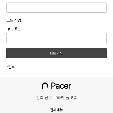
개정하는 경우 개정 이유 및 내용에 관하여 웹사이트 및 전자우편
등록한 문자와 숫자의 조합을 말합니다.
등을 통하여 고지합니다. 회사는 아래와 같이 개인정보를
6. “쿠폰”이라 함은 상품 등을 구매하거나 사이트가 제공하는
보호하고 있습니다.
서비스를 이용할 때 표시된 금액 또는 비율만큼 할인을 받을 수
1. 개인정보의 수집 및 이용목적
코드 삽입:
있는 쿠폰을 말합니다.
(1) 회원
7. 위 항에서 정의되지 않은 약관 상의 용어의 의미는 일반적인
거래관행에 따릅니다.
수집시기
구분
수집항목
제 3 조 (약관의 명시와 효력 및 개정)
1. 회사는 본 약관의 내용과 상호, 영업소 소재지 주소, 대표자의
(필수) 성명, 이메일, 휴대폰
이메일
성명, 사업자등록번호, 통신판매업신고번호, 개인정보관리책임자
회원가입
번호, 비밀번호, 직무선택
인증
등을 회원이 쉽게 확인할 수 있도록 사이트의 초기 화면에
(학생, 근로자)
게시합니다. 다만, 약관의 구체적 내용은 회원이 연결화면을
통하여 볼 수 있도록 합니다.
*
필수
(필수)쿠키, 서비스,
2. 회사는 『전자상거래 등에서의 소비자보호에 관한 법률』,
이용기록(방문일시, IP,
『약관의 규제에 관한 법률』, 『전자문서 및 전자거래기본법』,
홈페이지 이용/
『전자금융거래법』, 『전자서명법』, 『정보통신망 이용촉진
불량 이용 기록 등),
동영상 시청
및 정보보호 등에 관한 법률』, 『소비자기본법』 등 관련 법령을
기기정보(고유기기 식별값,
위배하지 않는 범위에서 이 약관을 개정할 수 있습니다.
OS버전 등)
건축 전문 온라인 플랫폼
3. 회사가 약관을 개정할 경우에는 적용일자 및 개정 사유를
명시하여 현행 약관과 함께 그 적용일자 7일 이전부터 적용일자
회원정보 수정
(선택) 프로필 사진
전체메뉴
전일까지 사이트의 초기 화면 등에 고지하거나 전자우편 또는 그