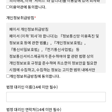
의미하며, 이하 “서비스”라 합니다)를 이용함에 있어 회사와
이용약관에 동의합니다.
회원의 권리와 의무, 책임사항을 규정함을 그 목적으로
합니다.
개인정보취급방침
*
제 2 조 (용어의 정의)
본 약관에서 사용하는 용어의 정의는 다음과 같습니다.
페이서 개인정보취급방침
1. “사이트”란 회사가 재화 또는 서비스(이하 “상품 등”이라
페이서 (이하 ‘회사’라 합니다)는 『정보통신망 이용촉진 및
합니다)를 회원에게 제공하기 위하여 컴퓨터 등 정보통신설비를
정보보호 등에 관한 법률』, 『개인정보보호법』,
이용하여 상품 등을 거래할 수 있도록 설정한 가상의 영업장을
『통신비밀보호법』, 『전기통신사업법』 등
말하며 회사가 모바일 환경에서 서비스하는 모바일 웹과 앱을
포함합니다.
정보통신서비스제공자가 준수하여야 할 관련 법령 상의
2. “회원”이라 함은 사이트에서 정한 소정의 절차를 거쳐
개인정보보호 규정을 준수하며 최소한의 정보만을 필요한
회원가입을 한 자로서, 약관에 따라 회사가 제공하는 서비스를
시점에 수집하고, 수집하는 정보는 고지한 범위 내에서만
이용할 수 있는 자를 말합니다.
개인정보취급방침에 동의합니다.
사용하며, 사전 동의 없이 그 범위를 초과하여 이용하거나
3. “아이디(ID)”라 함은 회원의 식별과 서비스의 이용을 위하여
회원이 설정하고 회사가 승인하여 등록된 전자우편주소 또는 소셜
외부에 공개하지 않 는 등 회원의 권익 보호에 최선을 다하고
법정 대리인 이름(14세 미만 필수)
서비스 연동을 통해 수집된 전자우편주소를 말합니다.
있습니다.
4. “메일 인증”이라 함은 회원이 서비스의 이용을 위하여 제출한
회사는 개인정보취급방침을 통하여 회원이 제공하는 개인정보가
인증번호를 통해 이메일의 진위여부를 확인하는 것을 말합니다.
어떠한 용도와 방식으로 이용되고 있으며, 개인정보보호를 위해
5. “비밀번호(Password)”라 함은 회원의 동일성 확인과 회원의
어떠한 조치가 취해지고 있는지 알려드리고 개인정보취급방침을
법정 대리인 연락처(14세 미만 필수)
권익 및 비밀보호를 위하여 회원 스스로가 설정하여 사이트에