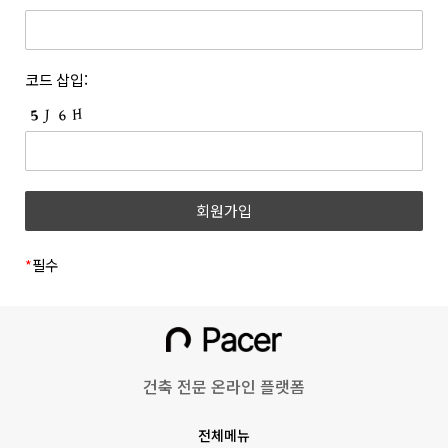
개정하는 경우 개정 이유 및 내용에 관하여 웹사이트 및 전자우편
등록한 문자와 숫자의 조합을 말합니다.
등을 통하여 고지합니다. 회사는 아래와 같이 개인정보를
6. “쿠폰”이라 함은 상품 등을 구매하거나 사이트가 제공하는
보호하고 있습니다.
서비스를 이용할 때 표시된 금액 또는 비율만큼 할인을 받을 수
1. 개인정보의 수집 및 이용목적
코드 삽입:
있는 쿠폰을 말합니다.
(1) 회원
7. 위 항에서 정의되지 않은 약관 상의 용어의 의미는 일반적인
거래관행에 따릅니다.
수집시기
구분
수집항목
제 3 조 (약관의 명시와 효력 및 개정)
1. 회사는 본 약관의 내용과 상호, 영업소 소재지 주소, 대표자의
(필수) 성명, 이메일, 휴대폰
이메일
성명, 사업자등록번호, 통신판매업신고번호, 개인정보관리책임자
회원가입
번호, 비밀번호, 직무선택
인증
등을 회원이 쉽게 확인할 수 있도록 사이트의 초기 화면에
(학생, 근로자)
게시합니다. 다만, 약관의 구체적 내용은 회원이 연결화면을
통하여 볼 수 있도록 합니다.
*
필수
(필수)쿠키, 서비스,
2. 회사는 『전자상거래 등에서의 소비자보호에 관한 법률』,
이용기록(방문일시, IP,
『약관의 규제에 관한 법률』, 『전자문서 및 전자거래기본법』,
홈페이지 이용/
『전자금융거래법』, 『전자서명법』, 『정보통신망 이용촉진
불량 이용 기록 등),
동영상 시청
및 정보보호 등에 관한 법률』, 『소비자기본법』 등 관련 법령을
기기정보(고유기기 식별값,
위배하지 않는 범위에서 이 약관을 개정할 수 있습니다.
OS버전 등)
건축 전문 온라인 플랫폼
3. 회사가 약관을 개정할 경우에는 적용일자 및 개정 사유를
명시하여 현행 약관과 함께 그 적용일자 7일 이전부터 적용일자
회원정보 수정
(선택) 프로필 사진
전체메뉴
전일까지 사이트의 초기 화면 등에 고지하거나 전자우편 또는 그