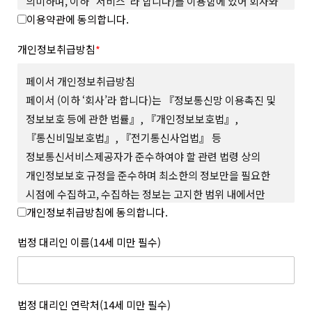
의미하며, 이하 “서비스”라 합니다)를 이용함에 있어 회사와
이용약관에 동의합니다.
회원의 권리와 의무, 책임사항을 규정함을 그 목적으로
합니다.
개인정보취급방침
*
제 2 조 (용어의 정의)
본 약관에서 사용하는 용어의 정의는 다음과 같습니다.
페이서 개인정보취급방침
1. “사이트”란 회사가 재화 또는 서비스(이하 “상품 등”이라
페이서 (이하 ‘회사’라 합니다)는 『정보통신망 이용촉진 및
합니다)를 회원에게 제공하기 위하여 컴퓨터 등 정보통신설비를
정보보호 등에 관한 법률』, 『개인정보보호법』,
이용하여 상품 등을 거래할 수 있도록 설정한 가상의 영업장을
『통신비밀보호법』, 『전기통신사업법』 등
말하며 회사가 모바일 환경에서 서비스하는 모바일 웹과 앱을
포함합니다.
정보통신서비스제공자가 준수하여야 할 관련 법령 상의
2. “회원”이라 함은 사이트에서 정한 소정의 절차를 거쳐
개인정보보호 규정을 준수하며 최소한의 정보만을 필요한
회원가입을 한 자로서, 약관에 따라 회사가 제공하는 서비스를
시점에 수집하고, 수집하는 정보는 고지한 범위 내에서만
이용할 수 있는 자를 말합니다.
개인정보취급방침에 동의합니다.
사용하며, 사전 동의 없이 그 범위를 초과하여 이용하거나
3. “아이디(ID)”라 함은 회원의 식별과 서비스의 이용을 위하여
회원이 설정하고 회사가 승인하여 등록된 전자우편주소 또는 소셜
외부에 공개하지 않 는 등 회원의 권익 보호에 최선을 다하고
법정 대리인 이름(14세 미만 필수)
서비스 연동을 통해 수집된 전자우편주소를 말합니다.
있습니다.
4. “메일 인증”이라 함은 회원이 서비스의 이용을 위하여 제출한
회사는 개인정보취급방침을 통하여 회원이 제공하는 개인정보가
인증번호를 통해 이메일의 진위여부를 확인하는 것을 말합니다.
어떠한 용도와 방식으로 이용되고 있으며, 개인정보보호를 위해
5. “비밀번호(Password)”라 함은 회원의 동일성 확인과 회원의
어떠한 조치가 취해지고 있는지 알려드리고 개인정보취급방침을
법정 대리인 연락처(14세 미만 필수)
권익 및 비밀보호를 위하여 회원 스스로가 설정하여 사이트에