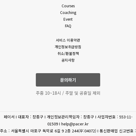
밖의 방법으로 통지합니다. 다만, 회원에게 불리하게 약관 내용을
Courses
(필수)성명, 휴대폰 번호,
변경하는 경우에는 최소한 30일 이상의 사전 유예기간을 두고
Coaching
이메일, 상담내역
공지 및 통지합니다. 회사가 개정약관을 공지 또는 통지하면서
Event
고객상담
(문의유형에 따라 추가로
회원에게 30일 기간 내에 의사표시를 하지 않으면 의사표시가
FAQ
표명된 것으로 본다는 뜻을 명확하게 공지 또는 통지하였음에도
수집하는 개인정보가
회원이 명시적으로 거부의 의사표시를 하지 아니한 경우 회원이
있을수 있습니다.)
서비스 이용약관
개정약관에 동의한 것으로 봅니다.
개인정보취급방침
4. 제3항에 의해 변경된 약관은 법령에 특별한 규정이나 기타
(필수) 결제기록(상품,
취소/환불정책
부득이한 사유가 없는 한 그 적용일자 이전으로 소급하여
공지사항
상품 구매
공통
금액) 신용카트, 카드사명,
적용되지 않습니다.
카드번호, 유효기간, CVC
5. 회원은 변경된 약관에 동의하지 않을 권리가 있으며, 변경된
약관에 동의하지 않을 경우 언제든지 자유롭게 서비스 이용을
문의하기
휴대전화
중단하고 탈퇴할 수 있습니다.
(선택) 휴대폰 번호
6. 회사는 제공하는 서비스 내의 개별 서비스에 대한 별도의 약관
인증
주중 10~18시 / 주말 및 공휴일 제외
및 이용조건(이하 “개별약관” 또는 “운영정책”이라고 합니다)을
둘 수 있으며 개별 서비스에서 별도로 적용되는 약관에 대한
환불/환급
(필수) 결제 정보
동의는 회원이 개별 서비스를 최초로 이용할 경우 별도의 동의
페이서 I 대표자 : 장종구 I 개인정보관리책임자 : 장종구 I 사업자번호 : 553-11-
절차를 거치게 됩니다. 이 경우 개별 서비스에 대한 이용약관 등이
(필수) 주민등록번호, 주소,
제세공과금처리
01509 I help@pacer.kr
이 약관에 우선합니다.
이름
주소 : 서울특별시 마포구 독막로 6길 9 2층 244(우:04072) I 통신판매업 신고번호 :
제 4 조 (약관 외 준칙)