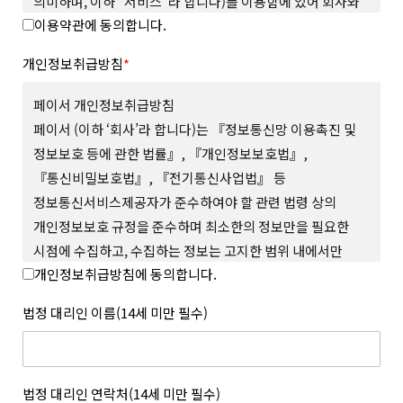
의미하며, 이하 “서비스”라 합니다)를 이용함에 있어 회사와
이용약관에 동의합니다.
회원의 권리와 의무, 책임사항을 규정함을 그 목적으로
합니다.
개인정보취급방침
*
제 2 조 (용어의 정의)
본 약관에서 사용하는 용어의 정의는 다음과 같습니다.
페이서 개인정보취급방침
1. “사이트”란 회사가 재화 또는 서비스(이하 “상품 등”이라
페이서 (이하 ‘회사’라 합니다)는 『정보통신망 이용촉진 및
합니다)를 회원에게 제공하기 위하여 컴퓨터 등 정보통신설비를
정보보호 등에 관한 법률』, 『개인정보보호법』,
이용하여 상품 등을 거래할 수 있도록 설정한 가상의 영업장을
『통신비밀보호법』, 『전기통신사업법』 등
말하며 회사가 모바일 환경에서 서비스하는 모바일 웹과 앱을
포함합니다.
정보통신서비스제공자가 준수하여야 할 관련 법령 상의
2. “회원”이라 함은 사이트에서 정한 소정의 절차를 거쳐
개인정보보호 규정을 준수하며 최소한의 정보만을 필요한
회원가입을 한 자로서, 약관에 따라 회사가 제공하는 서비스를
시점에 수집하고, 수집하는 정보는 고지한 범위 내에서만
이용할 수 있는 자를 말합니다.
개인정보취급방침에 동의합니다.
사용하며, 사전 동의 없이 그 범위를 초과하여 이용하거나
3. “아이디(ID)”라 함은 회원의 식별과 서비스의 이용을 위하여
회원이 설정하고 회사가 승인하여 등록된 전자우편주소 또는 소셜
외부에 공개하지 않 는 등 회원의 권익 보호에 최선을 다하고
법정 대리인 이름(14세 미만 필수)
서비스 연동을 통해 수집된 전자우편주소를 말합니다.
있습니다.
4. “메일 인증”이라 함은 회원이 서비스의 이용을 위하여 제출한
회사는 개인정보취급방침을 통하여 회원이 제공하는 개인정보가
인증번호를 통해 이메일의 진위여부를 확인하는 것을 말합니다.
어떠한 용도와 방식으로 이용되고 있으며, 개인정보보호를 위해
5. “비밀번호(Password)”라 함은 회원의 동일성 확인과 회원의
어떠한 조치가 취해지고 있는지 알려드리고 개인정보취급방침을
법정 대리인 연락처(14세 미만 필수)
권익 및 비밀보호를 위하여 회원 스스로가 설정하여 사이트에