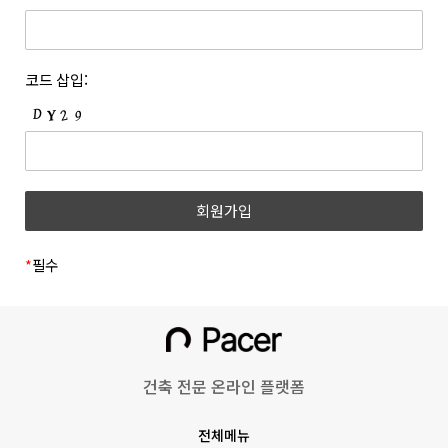
개정하는 경우 개정 이유 및 내용에 관하여 웹사이트 및 전자우편
등록한 문자와 숫자의 조합을 말합니다.
등을 통하여 고지합니다. 회사는 아래와 같이 개인정보를
6. “쿠폰”이라 함은 상품 등을 구매하거나 사이트가 제공하는
보호하고 있습니다.
서비스를 이용할 때 표시된 금액 또는 비율만큼 할인을 받을 수
1. 개인정보의 수집 및 이용목적
코드 삽입:
있는 쿠폰을 말합니다.
(1) 회원
7. 위 항에서 정의되지 않은 약관 상의 용어의 의미는 일반적인
거래관행에 따릅니다.
수집시기
구분
수집항목
제 3 조 (약관의 명시와 효력 및 개정)
1. 회사는 본 약관의 내용과 상호, 영업소 소재지 주소, 대표자의
(필수) 성명, 이메일, 휴대폰
이메일
성명, 사업자등록번호, 통신판매업신고번호, 개인정보관리책임자
회원가입
번호, 비밀번호, 직무선택
인증
등을 회원이 쉽게 확인할 수 있도록 사이트의 초기 화면에
(학생, 근로자)
게시합니다. 다만, 약관의 구체적 내용은 회원이 연결화면을
통하여 볼 수 있도록 합니다.
*
필수
(필수)쿠키, 서비스,
2. 회사는 『전자상거래 등에서의 소비자보호에 관한 법률』,
이용기록(방문일시, IP,
『약관의 규제에 관한 법률』, 『전자문서 및 전자거래기본법』,
홈페이지 이용/
『전자금융거래법』, 『전자서명법』, 『정보통신망 이용촉진
불량 이용 기록 등),
동영상 시청
및 정보보호 등에 관한 법률』, 『소비자기본법』 등 관련 법령을
기기정보(고유기기 식별값,
위배하지 않는 범위에서 이 약관을 개정할 수 있습니다.
OS버전 등)
건축 전문 온라인 플랫폼
3. 회사가 약관을 개정할 경우에는 적용일자 및 개정 사유를
명시하여 현행 약관과 함께 그 적용일자 7일 이전부터 적용일자
회원정보 수정
(선택) 프로필 사진
전체메뉴
전일까지 사이트의 초기 화면 등에 고지하거나 전자우편 또는 그