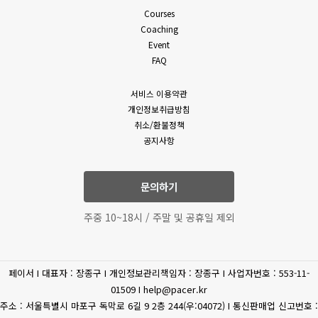
밖의 방법으로 통지합니다. 다만, 회원에게 불리하게 약관 내용을
Courses
(필수)성명, 휴대폰 번호,
변경하는 경우에는 최소한 30일 이상의 사전 유예기간을 두고
Coaching
이메일, 상담내역
공지 및 통지합니다. 회사가 개정약관을 공지 또는 통지하면서
Event
고객상담
(문의유형에 따라 추가로
회원에게 30일 기간 내에 의사표시를 하지 않으면 의사표시가
FAQ
표명된 것으로 본다는 뜻을 명확하게 공지 또는 통지하였음에도
수집하는 개인정보가
회원이 명시적으로 거부의 의사표시를 하지 아니한 경우 회원이
있을수 있습니다.)
서비스 이용약관
개정약관에 동의한 것으로 봅니다.
개인정보취급방침
4. 제3항에 의해 변경된 약관은 법령에 특별한 규정이나 기타
(필수) 결제기록(상품,
취소/환불정책
부득이한 사유가 없는 한 그 적용일자 이전으로 소급하여
공지사항
상품 구매
공통
금액) 신용카트, 카드사명,
적용되지 않습니다.
카드번호, 유효기간, CVC
5. 회원은 변경된 약관에 동의하지 않을 권리가 있으며, 변경된
약관에 동의하지 않을 경우 언제든지 자유롭게 서비스 이용을
문의하기
휴대전화
중단하고 탈퇴할 수 있습니다.
(선택) 휴대폰 번호
6. 회사는 제공하는 서비스 내의 개별 서비스에 대한 별도의 약관
인증
주중 10~18시 / 주말 및 공휴일 제외
및 이용조건(이하 “개별약관” 또는 “운영정책”이라고 합니다)을
둘 수 있으며 개별 서비스에서 별도로 적용되는 약관에 대한
환불/환급
(필수) 결제 정보
동의는 회원이 개별 서비스를 최초로 이용할 경우 별도의 동의
페이서 I 대표자 : 장종구 I 개인정보관리책임자 : 장종구 I 사업자번호 : 553-11-
절차를 거치게 됩니다. 이 경우 개별 서비스에 대한 이용약관 등이
(필수) 주민등록번호, 주소,
제세공과금처리
01509 I help@pacer.kr
이 약관에 우선합니다.
이름
주소 : 서울특별시 마포구 독막로 6길 9 2층 244(우:04072) I 통신판매업 신고번호 :
제 4 조 (약관 외 준칙)