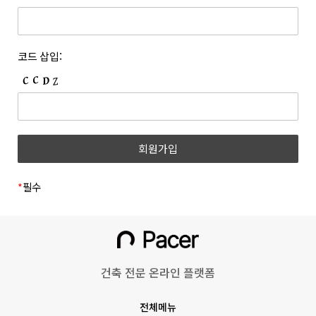
개정하는 경우 개정 이유 및 내용에 관하여 웹사이트 및 전자우편
등록한 문자와 숫자의 조합을 말합니다.
등을 통하여 고지합니다. 회사는 아래와 같이 개인정보를
6. “쿠폰”이라 함은 상품 등을 구매하거나 사이트가 제공하는
보호하고 있습니다.
서비스를 이용할 때 표시된 금액 또는 비율만큼 할인을 받을 수
1. 개인정보의 수집 및 이용목적
코드 삽입:
있는 쿠폰을 말합니다.
(1) 회원
7. 위 항에서 정의되지 않은 약관 상의 용어의 의미는 일반적인
거래관행에 따릅니다.
수집시기
구분
수집항목
제 3 조 (약관의 명시와 효력 및 개정)
1. 회사는 본 약관의 내용과 상호, 영업소 소재지 주소, 대표자의
(필수) 성명, 이메일, 휴대폰
이메일
성명, 사업자등록번호, 통신판매업신고번호, 개인정보관리책임자
회원가입
번호, 비밀번호, 직무선택
인증
등을 회원이 쉽게 확인할 수 있도록 사이트의 초기 화면에
(학생, 근로자)
게시합니다. 다만, 약관의 구체적 내용은 회원이 연결화면을
통하여 볼 수 있도록 합니다.
*
필수
(필수)쿠키, 서비스,
2. 회사는 『전자상거래 등에서의 소비자보호에 관한 법률』,
이용기록(방문일시, IP,
『약관의 규제에 관한 법률』, 『전자문서 및 전자거래기본법』,
홈페이지 이용/
『전자금융거래법』, 『전자서명법』, 『정보통신망 이용촉진
불량 이용 기록 등),
동영상 시청
및 정보보호 등에 관한 법률』, 『소비자기본법』 등 관련 법령을
기기정보(고유기기 식별값,
위배하지 않는 범위에서 이 약관을 개정할 수 있습니다.
OS버전 등)
건축 전문 온라인 플랫폼
3. 회사가 약관을 개정할 경우에는 적용일자 및 개정 사유를
명시하여 현행 약관과 함께 그 적용일자 7일 이전부터 적용일자
회원정보 수정
(선택) 프로필 사진
전체메뉴
전일까지 사이트의 초기 화면 등에 고지하거나 전자우편 또는 그