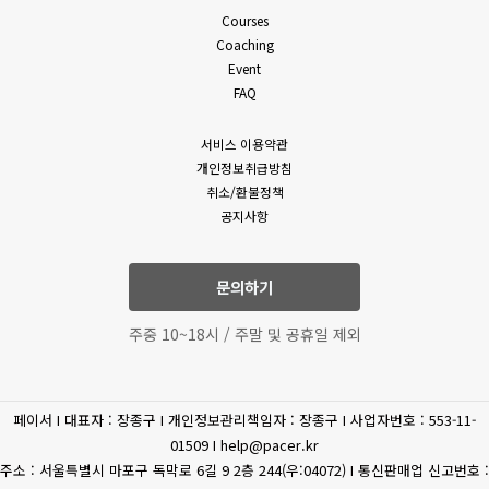
밖의 방법으로 통지합니다. 다만, 회원에게 불리하게 약관 내용을
Courses
(필수)성명, 휴대폰 번호,
변경하는 경우에는 최소한 30일 이상의 사전 유예기간을 두고
Coaching
이메일, 상담내역
공지 및 통지합니다. 회사가 개정약관을 공지 또는 통지하면서
Event
고객상담
(문의유형에 따라 추가로
회원에게 30일 기간 내에 의사표시를 하지 않으면 의사표시가
FAQ
표명된 것으로 본다는 뜻을 명확하게 공지 또는 통지하였음에도
수집하는 개인정보가
회원이 명시적으로 거부의 의사표시를 하지 아니한 경우 회원이
있을수 있습니다.)
서비스 이용약관
개정약관에 동의한 것으로 봅니다.
개인정보취급방침
4. 제3항에 의해 변경된 약관은 법령에 특별한 규정이나 기타
(필수) 결제기록(상품,
취소/환불정책
부득이한 사유가 없는 한 그 적용일자 이전으로 소급하여
공지사항
상품 구매
공통
금액) 신용카트, 카드사명,
적용되지 않습니다.
카드번호, 유효기간, CVC
5. 회원은 변경된 약관에 동의하지 않을 권리가 있으며, 변경된
약관에 동의하지 않을 경우 언제든지 자유롭게 서비스 이용을
문의하기
휴대전화
중단하고 탈퇴할 수 있습니다.
(선택) 휴대폰 번호
6. 회사는 제공하는 서비스 내의 개별 서비스에 대한 별도의 약관
인증
주중 10~18시 / 주말 및 공휴일 제외
및 이용조건(이하 “개별약관” 또는 “운영정책”이라고 합니다)을
둘 수 있으며 개별 서비스에서 별도로 적용되는 약관에 대한
환불/환급
(필수) 결제 정보
동의는 회원이 개별 서비스를 최초로 이용할 경우 별도의 동의
페이서 I 대표자 : 장종구 I 개인정보관리책임자 : 장종구 I 사업자번호 : 553-11-
절차를 거치게 됩니다. 이 경우 개별 서비스에 대한 이용약관 등이
(필수) 주민등록번호, 주소,
제세공과금처리
01509 I help@pacer.kr
이 약관에 우선합니다.
이름
주소 : 서울특별시 마포구 독막로 6길 9 2층 244(우:04072) I 통신판매업 신고번호 :
제 4 조 (약관 외 준칙)