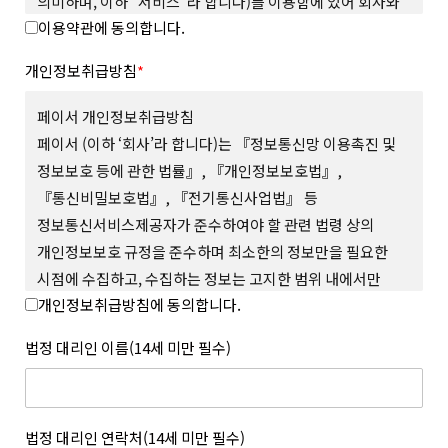
의미하며, 이하 “서비스”라 합니다)를 이용함에 있어 회사와
이용약관에 동의합니다.
회원의 권리와 의무, 책임사항을 규정함을 그 목적으로
합니다.
개인정보취급방침
*
제 2 조 (용어의 정의)
본 약관에서 사용하는 용어의 정의는 다음과 같습니다.
페이서 개인정보취급방침
1. “사이트”란 회사가 재화 또는 서비스(이하 “상품 등”이라
페이서 (이하 ‘회사’라 합니다)는 『정보통신망 이용촉진 및
합니다)를 회원에게 제공하기 위하여 컴퓨터 등 정보통신설비를
정보보호 등에 관한 법률』, 『개인정보보호법』,
이용하여 상품 등을 거래할 수 있도록 설정한 가상의 영업장을
『통신비밀보호법』, 『전기통신사업법』 등
말하며 회사가 모바일 환경에서 서비스하는 모바일 웹과 앱을
포함합니다.
정보통신서비스제공자가 준수하여야 할 관련 법령 상의
2. “회원”이라 함은 사이트에서 정한 소정의 절차를 거쳐
개인정보보호 규정을 준수하며 최소한의 정보만을 필요한
회원가입을 한 자로서, 약관에 따라 회사가 제공하는 서비스를
시점에 수집하고, 수집하는 정보는 고지한 범위 내에서만
이용할 수 있는 자를 말합니다.
개인정보취급방침에 동의합니다.
사용하며, 사전 동의 없이 그 범위를 초과하여 이용하거나
3. “아이디(ID)”라 함은 회원의 식별과 서비스의 이용을 위하여
회원이 설정하고 회사가 승인하여 등록된 전자우편주소 또는 소셜
외부에 공개하지 않 는 등 회원의 권익 보호에 최선을 다하고
법정 대리인 이름(14세 미만 필수)
서비스 연동을 통해 수집된 전자우편주소를 말합니다.
있습니다.
4. “메일 인증”이라 함은 회원이 서비스의 이용을 위하여 제출한
회사는 개인정보취급방침을 통하여 회원이 제공하는 개인정보가
인증번호를 통해 이메일의 진위여부를 확인하는 것을 말합니다.
어떠한 용도와 방식으로 이용되고 있으며, 개인정보보호를 위해
5. “비밀번호(Password)”라 함은 회원의 동일성 확인과 회원의
어떠한 조치가 취해지고 있는지 알려드리고 개인정보취급방침을
법정 대리인 연락처(14세 미만 필수)
권익 및 비밀보호를 위하여 회원 스스로가 설정하여 사이트에