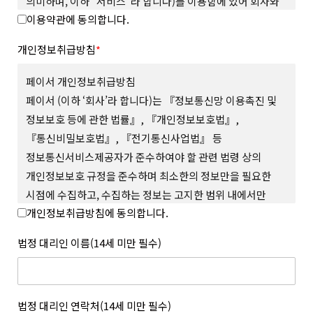
의미하며, 이하 “서비스”라 합니다)를 이용함에 있어 회사와
이용약관에 동의합니다.
회원의 권리와 의무, 책임사항을 규정함을 그 목적으로
합니다.
개인정보취급방침
*
제 2 조 (용어의 정의)
본 약관에서 사용하는 용어의 정의는 다음과 같습니다.
페이서 개인정보취급방침
1. “사이트”란 회사가 재화 또는 서비스(이하 “상품 등”이라
페이서 (이하 ‘회사’라 합니다)는 『정보통신망 이용촉진 및
합니다)를 회원에게 제공하기 위하여 컴퓨터 등 정보통신설비를
정보보호 등에 관한 법률』, 『개인정보보호법』,
이용하여 상품 등을 거래할 수 있도록 설정한 가상의 영업장을
『통신비밀보호법』, 『전기통신사업법』 등
말하며 회사가 모바일 환경에서 서비스하는 모바일 웹과 앱을
포함합니다.
정보통신서비스제공자가 준수하여야 할 관련 법령 상의
2. “회원”이라 함은 사이트에서 정한 소정의 절차를 거쳐
개인정보보호 규정을 준수하며 최소한의 정보만을 필요한
회원가입을 한 자로서, 약관에 따라 회사가 제공하는 서비스를
시점에 수집하고, 수집하는 정보는 고지한 범위 내에서만
이용할 수 있는 자를 말합니다.
개인정보취급방침에 동의합니다.
사용하며, 사전 동의 없이 그 범위를 초과하여 이용하거나
3. “아이디(ID)”라 함은 회원의 식별과 서비스의 이용을 위하여
회원이 설정하고 회사가 승인하여 등록된 전자우편주소 또는 소셜
외부에 공개하지 않 는 등 회원의 권익 보호에 최선을 다하고
법정 대리인 이름(14세 미만 필수)
서비스 연동을 통해 수집된 전자우편주소를 말합니다.
있습니다.
4. “메일 인증”이라 함은 회원이 서비스의 이용을 위하여 제출한
회사는 개인정보취급방침을 통하여 회원이 제공하는 개인정보가
인증번호를 통해 이메일의 진위여부를 확인하는 것을 말합니다.
어떠한 용도와 방식으로 이용되고 있으며, 개인정보보호를 위해
5. “비밀번호(Password)”라 함은 회원의 동일성 확인과 회원의
어떠한 조치가 취해지고 있는지 알려드리고 개인정보취급방침을
법정 대리인 연락처(14세 미만 필수)
권익 및 비밀보호를 위하여 회원 스스로가 설정하여 사이트에