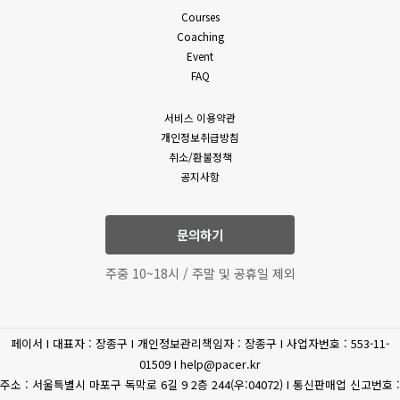
밖의 방법으로 통지합니다. 다만, 회원에게 불리하게 약관 내용을
Courses
(필수)성명, 휴대폰 번호,
변경하는 경우에는 최소한 30일 이상의 사전 유예기간을 두고
Coaching
이메일, 상담내역
공지 및 통지합니다. 회사가 개정약관을 공지 또는 통지하면서
Event
고객상담
(문의유형에 따라 추가로
회원에게 30일 기간 내에 의사표시를 하지 않으면 의사표시가
FAQ
표명된 것으로 본다는 뜻을 명확하게 공지 또는 통지하였음에도
수집하는 개인정보가
회원이 명시적으로 거부의 의사표시를 하지 아니한 경우 회원이
있을수 있습니다.)
서비스 이용약관
개정약관에 동의한 것으로 봅니다.
개인정보취급방침
4. 제3항에 의해 변경된 약관은 법령에 특별한 규정이나 기타
(필수) 결제기록(상품,
취소/환불정책
부득이한 사유가 없는 한 그 적용일자 이전으로 소급하여
공지사항
상품 구매
공통
금액) 신용카트, 카드사명,
적용되지 않습니다.
카드번호, 유효기간, CVC
5. 회원은 변경된 약관에 동의하지 않을 권리가 있으며, 변경된
약관에 동의하지 않을 경우 언제든지 자유롭게 서비스 이용을
문의하기
휴대전화
중단하고 탈퇴할 수 있습니다.
(선택) 휴대폰 번호
6. 회사는 제공하는 서비스 내의 개별 서비스에 대한 별도의 약관
인증
주중 10~18시 / 주말 및 공휴일 제외
및 이용조건(이하 “개별약관” 또는 “운영정책”이라고 합니다)을
둘 수 있으며 개별 서비스에서 별도로 적용되는 약관에 대한
환불/환급
(필수) 결제 정보
동의는 회원이 개별 서비스를 최초로 이용할 경우 별도의 동의
페이서 I 대표자 : 장종구 I 개인정보관리책임자 : 장종구 I 사업자번호 : 553-11-
절차를 거치게 됩니다. 이 경우 개별 서비스에 대한 이용약관 등이
(필수) 주민등록번호, 주소,
제세공과금처리
01509 I help@pacer.kr
이 약관에 우선합니다.
이름
주소 : 서울특별시 마포구 독막로 6길 9 2층 244(우:04072) I 통신판매업 신고번호 :
제 4 조 (약관 외 준칙)