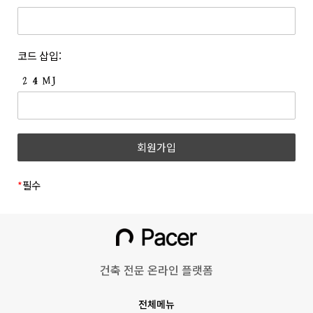
개정하는 경우 개정 이유 및 내용에 관하여 웹사이트 및 전자우편
등록한 문자와 숫자의 조합을 말합니다.
등을 통하여 고지합니다. 회사는 아래와 같이 개인정보를
6. “쿠폰”이라 함은 상품 등을 구매하거나 사이트가 제공하는
보호하고 있습니다.
서비스를 이용할 때 표시된 금액 또는 비율만큼 할인을 받을 수
1. 개인정보의 수집 및 이용목적
코드 삽입:
있는 쿠폰을 말합니다.
(1) 회원
7. 위 항에서 정의되지 않은 약관 상의 용어의 의미는 일반적인
거래관행에 따릅니다.
수집시기
구분
수집항목
제 3 조 (약관의 명시와 효력 및 개정)
1. 회사는 본 약관의 내용과 상호, 영업소 소재지 주소, 대표자의
(필수) 성명, 이메일, 휴대폰
이메일
성명, 사업자등록번호, 통신판매업신고번호, 개인정보관리책임자
회원가입
번호, 비밀번호, 직무선택
인증
등을 회원이 쉽게 확인할 수 있도록 사이트의 초기 화면에
(학생, 근로자)
게시합니다. 다만, 약관의 구체적 내용은 회원이 연결화면을
통하여 볼 수 있도록 합니다.
*
필수
(필수)쿠키, 서비스,
2. 회사는 『전자상거래 등에서의 소비자보호에 관한 법률』,
이용기록(방문일시, IP,
『약관의 규제에 관한 법률』, 『전자문서 및 전자거래기본법』,
홈페이지 이용/
『전자금융거래법』, 『전자서명법』, 『정보통신망 이용촉진
불량 이용 기록 등),
동영상 시청
및 정보보호 등에 관한 법률』, 『소비자기본법』 등 관련 법령을
기기정보(고유기기 식별값,
위배하지 않는 범위에서 이 약관을 개정할 수 있습니다.
OS버전 등)
건축 전문 온라인 플랫폼
3. 회사가 약관을 개정할 경우에는 적용일자 및 개정 사유를
명시하여 현행 약관과 함께 그 적용일자 7일 이전부터 적용일자
회원정보 수정
(선택) 프로필 사진
전체메뉴
전일까지 사이트의 초기 화면 등에 고지하거나 전자우편 또는 그