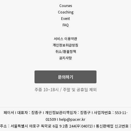
밖의 방법으로 통지합니다. 다만, 회원에게 불리하게 약관 내용을
Courses
(필수)성명, 휴대폰 번호,
변경하는 경우에는 최소한 30일 이상의 사전 유예기간을 두고
Coaching
이메일, 상담내역
공지 및 통지합니다. 회사가 개정약관을 공지 또는 통지하면서
Event
고객상담
(문의유형에 따라 추가로
회원에게 30일 기간 내에 의사표시를 하지 않으면 의사표시가
FAQ
표명된 것으로 본다는 뜻을 명확하게 공지 또는 통지하였음에도
수집하는 개인정보가
회원이 명시적으로 거부의 의사표시를 하지 아니한 경우 회원이
있을수 있습니다.)
서비스 이용약관
개정약관에 동의한 것으로 봅니다.
개인정보취급방침
4. 제3항에 의해 변경된 약관은 법령에 특별한 규정이나 기타
(필수) 결제기록(상품,
취소/환불정책
부득이한 사유가 없는 한 그 적용일자 이전으로 소급하여
공지사항
상품 구매
공통
금액) 신용카트, 카드사명,
적용되지 않습니다.
카드번호, 유효기간, CVC
5. 회원은 변경된 약관에 동의하지 않을 권리가 있으며, 변경된
약관에 동의하지 않을 경우 언제든지 자유롭게 서비스 이용을
문의하기
휴대전화
중단하고 탈퇴할 수 있습니다.
(선택) 휴대폰 번호
6. 회사는 제공하는 서비스 내의 개별 서비스에 대한 별도의 약관
인증
주중 10~18시 / 주말 및 공휴일 제외
및 이용조건(이하 “개별약관” 또는 “운영정책”이라고 합니다)을
둘 수 있으며 개별 서비스에서 별도로 적용되는 약관에 대한
환불/환급
(필수) 결제 정보
동의는 회원이 개별 서비스를 최초로 이용할 경우 별도의 동의
페이서 I 대표자 : 장종구 I 개인정보관리책임자 : 장종구 I 사업자번호 : 553-11-
절차를 거치게 됩니다. 이 경우 개별 서비스에 대한 이용약관 등이
(필수) 주민등록번호, 주소,
제세공과금처리
01509 I help@pacer.kr
이 약관에 우선합니다.
이름
주소 : 서울특별시 마포구 독막로 6길 9 2층 244(우:04072) I 통신판매업 신고번호 :
제 4 조 (약관 외 준칙)