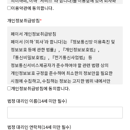
의미하며, 이하 “서비스”라 합니다)를 이용함에 있어 회사와
이용약관에 동의합니다.
회원의 권리와 의무, 책임사항을 규정함을 그 목적으로
합니다.
개인정보취급방침
*
제 2 조 (용어의 정의)
본 약관에서 사용하는 용어의 정의는 다음과 같습니다.
페이서 개인정보취급방침
1. “사이트”란 회사가 재화 또는 서비스(이하 “상품 등”이라
페이서 (이하 ‘회사’라 합니다)는 『정보통신망 이용촉진 및
합니다)를 회원에게 제공하기 위하여 컴퓨터 등 정보통신설비를
정보보호 등에 관한 법률』, 『개인정보보호법』,
이용하여 상품 등을 거래할 수 있도록 설정한 가상의 영업장을
『통신비밀보호법』, 『전기통신사업법』 등
말하며 회사가 모바일 환경에서 서비스하는 모바일 웹과 앱을
포함합니다.
정보통신서비스제공자가 준수하여야 할 관련 법령 상의
2. “회원”이라 함은 사이트에서 정한 소정의 절차를 거쳐
개인정보보호 규정을 준수하며 최소한의 정보만을 필요한
회원가입을 한 자로서, 약관에 따라 회사가 제공하는 서비스를
시점에 수집하고, 수집하는 정보는 고지한 범위 내에서만
이용할 수 있는 자를 말합니다.
개인정보취급방침에 동의합니다.
사용하며, 사전 동의 없이 그 범위를 초과하여 이용하거나
3. “아이디(ID)”라 함은 회원의 식별과 서비스의 이용을 위하여
회원이 설정하고 회사가 승인하여 등록된 전자우편주소 또는 소셜
외부에 공개하지 않 는 등 회원의 권익 보호에 최선을 다하고
법정 대리인 이름(14세 미만 필수)
서비스 연동을 통해 수집된 전자우편주소를 말합니다.
있습니다.
4. “메일 인증”이라 함은 회원이 서비스의 이용을 위하여 제출한
회사는 개인정보취급방침을 통하여 회원이 제공하는 개인정보가
인증번호를 통해 이메일의 진위여부를 확인하는 것을 말합니다.
어떠한 용도와 방식으로 이용되고 있으며, 개인정보보호를 위해
5. “비밀번호(Password)”라 함은 회원의 동일성 확인과 회원의
어떠한 조치가 취해지고 있는지 알려드리고 개인정보취급방침을
법정 대리인 연락처(14세 미만 필수)
권익 및 비밀보호를 위하여 회원 스스로가 설정하여 사이트에