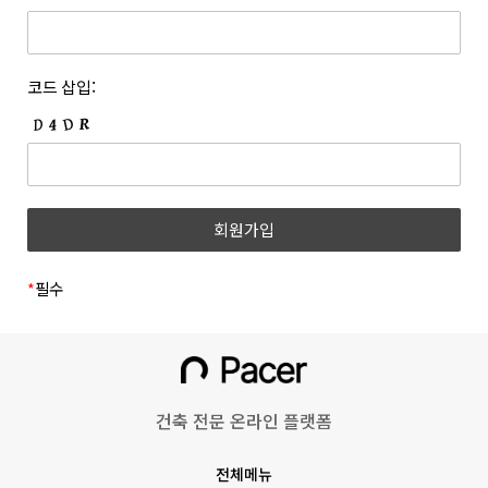
개정하는 경우 개정 이유 및 내용에 관하여 웹사이트 및 전자우편
등록한 문자와 숫자의 조합을 말합니다.
등을 통하여 고지합니다. 회사는 아래와 같이 개인정보를
6. “쿠폰”이라 함은 상품 등을 구매하거나 사이트가 제공하는
보호하고 있습니다.
서비스를 이용할 때 표시된 금액 또는 비율만큼 할인을 받을 수
1. 개인정보의 수집 및 이용목적
코드 삽입:
있는 쿠폰을 말합니다.
(1) 회원
7. 위 항에서 정의되지 않은 약관 상의 용어의 의미는 일반적인
거래관행에 따릅니다.
수집시기
구분
수집항목
제 3 조 (약관의 명시와 효력 및 개정)
1. 회사는 본 약관의 내용과 상호, 영업소 소재지 주소, 대표자의
(필수) 성명, 이메일, 휴대폰
이메일
성명, 사업자등록번호, 통신판매업신고번호, 개인정보관리책임자
회원가입
번호, 비밀번호, 직무선택
인증
등을 회원이 쉽게 확인할 수 있도록 사이트의 초기 화면에
(학생, 근로자)
게시합니다. 다만, 약관의 구체적 내용은 회원이 연결화면을
통하여 볼 수 있도록 합니다.
*
필수
(필수)쿠키, 서비스,
2. 회사는 『전자상거래 등에서의 소비자보호에 관한 법률』,
이용기록(방문일시, IP,
『약관의 규제에 관한 법률』, 『전자문서 및 전자거래기본법』,
홈페이지 이용/
『전자금융거래법』, 『전자서명법』, 『정보통신망 이용촉진
불량 이용 기록 등),
동영상 시청
및 정보보호 등에 관한 법률』, 『소비자기본법』 등 관련 법령을
기기정보(고유기기 식별값,
위배하지 않는 범위에서 이 약관을 개정할 수 있습니다.
OS버전 등)
건축 전문 온라인 플랫폼
3. 회사가 약관을 개정할 경우에는 적용일자 및 개정 사유를
명시하여 현행 약관과 함께 그 적용일자 7일 이전부터 적용일자
회원정보 수정
(선택) 프로필 사진
전체메뉴
전일까지 사이트의 초기 화면 등에 고지하거나 전자우편 또는 그