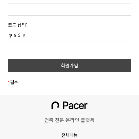
개정하는 경우 개정 이유 및 내용에 관하여 웹사이트 및 전자우편
등록한 문자와 숫자의 조합을 말합니다.
등을 통하여 고지합니다. 회사는 아래와 같이 개인정보를
6. “쿠폰”이라 함은 상품 등을 구매하거나 사이트가 제공하는
보호하고 있습니다.
서비스를 이용할 때 표시된 금액 또는 비율만큼 할인을 받을 수
1. 개인정보의 수집 및 이용목적
코드 삽입:
있는 쿠폰을 말합니다.
(1) 회원
7. 위 항에서 정의되지 않은 약관 상의 용어의 의미는 일반적인
거래관행에 따릅니다.
수집시기
구분
수집항목
제 3 조 (약관의 명시와 효력 및 개정)
1. 회사는 본 약관의 내용과 상호, 영업소 소재지 주소, 대표자의
(필수) 성명, 이메일, 휴대폰
이메일
성명, 사업자등록번호, 통신판매업신고번호, 개인정보관리책임자
회원가입
번호, 비밀번호, 직무선택
인증
등을 회원이 쉽게 확인할 수 있도록 사이트의 초기 화면에
(학생, 근로자)
게시합니다. 다만, 약관의 구체적 내용은 회원이 연결화면을
통하여 볼 수 있도록 합니다.
*
필수
(필수)쿠키, 서비스,
2. 회사는 『전자상거래 등에서의 소비자보호에 관한 법률』,
이용기록(방문일시, IP,
『약관의 규제에 관한 법률』, 『전자문서 및 전자거래기본법』,
홈페이지 이용/
『전자금융거래법』, 『전자서명법』, 『정보통신망 이용촉진
불량 이용 기록 등),
동영상 시청
및 정보보호 등에 관한 법률』, 『소비자기본법』 등 관련 법령을
기기정보(고유기기 식별값,
위배하지 않는 범위에서 이 약관을 개정할 수 있습니다.
OS버전 등)
건축 전문 온라인 플랫폼
3. 회사가 약관을 개정할 경우에는 적용일자 및 개정 사유를
명시하여 현행 약관과 함께 그 적용일자 7일 이전부터 적용일자
회원정보 수정
(선택) 프로필 사진
전체메뉴
전일까지 사이트의 초기 화면 등에 고지하거나 전자우편 또는 그