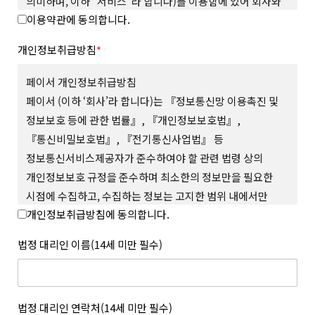
의미하며, 이하 “서비스”라 합니다)를 이용함에 있어 회사와
이용약관에 동의합니다.
회원의 권리와 의무, 책임사항을 규정함을 그 목적으로
합니다.
개인정보취급방침
*
제 2 조 (용어의 정의)
본 약관에서 사용하는 용어의 정의는 다음과 같습니다.
페이서 개인정보취급방침
1. “사이트”란 회사가 재화 또는 서비스(이하 “상품 등”이라
페이서 (이하 ‘회사’라 합니다)는 『정보통신망 이용촉진 및
합니다)를 회원에게 제공하기 위하여 컴퓨터 등 정보통신설비를
정보보호 등에 관한 법률』, 『개인정보보호법』,
이용하여 상품 등을 거래할 수 있도록 설정한 가상의 영업장을
『통신비밀보호법』, 『전기통신사업법』 등
말하며 회사가 모바일 환경에서 서비스하는 모바일 웹과 앱을
포함합니다.
정보통신서비스제공자가 준수하여야 할 관련 법령 상의
2. “회원”이라 함은 사이트에서 정한 소정의 절차를 거쳐
개인정보보호 규정을 준수하며 최소한의 정보만을 필요한
회원가입을 한 자로서, 약관에 따라 회사가 제공하는 서비스를
시점에 수집하고, 수집하는 정보는 고지한 범위 내에서만
이용할 수 있는 자를 말합니다.
개인정보취급방침에 동의합니다.
사용하며, 사전 동의 없이 그 범위를 초과하여 이용하거나
3. “아이디(ID)”라 함은 회원의 식별과 서비스의 이용을 위하여
회원이 설정하고 회사가 승인하여 등록된 전자우편주소 또는 소셜
외부에 공개하지 않 는 등 회원의 권익 보호에 최선을 다하고
법정 대리인 이름(14세 미만 필수)
서비스 연동을 통해 수집된 전자우편주소를 말합니다.
있습니다.
4. “메일 인증”이라 함은 회원이 서비스의 이용을 위하여 제출한
회사는 개인정보취급방침을 통하여 회원이 제공하는 개인정보가
인증번호를 통해 이메일의 진위여부를 확인하는 것을 말합니다.
어떠한 용도와 방식으로 이용되고 있으며, 개인정보보호를 위해
5. “비밀번호(Password)”라 함은 회원의 동일성 확인과 회원의
어떠한 조치가 취해지고 있는지 알려드리고 개인정보취급방침을
법정 대리인 연락처(14세 미만 필수)
권익 및 비밀보호를 위하여 회원 스스로가 설정하여 사이트에