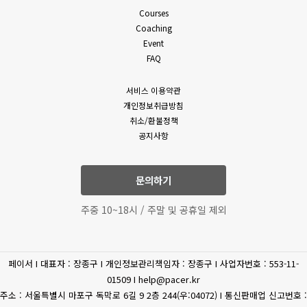
밖의 방법으로 통지합니다. 다만, 회원에게 불리하게 약관 내용을
Courses
(필수)성명, 휴대폰 번호,
변경하는 경우에는 최소한 30일 이상의 사전 유예기간을 두고
Coaching
이메일, 상담내역
공지 및 통지합니다. 회사가 개정약관을 공지 또는 통지하면서
Event
고객상담
(문의유형에 따라 추가로
회원에게 30일 기간 내에 의사표시를 하지 않으면 의사표시가
FAQ
표명된 것으로 본다는 뜻을 명확하게 공지 또는 통지하였음에도
수집하는 개인정보가
회원이 명시적으로 거부의 의사표시를 하지 아니한 경우 회원이
있을수 있습니다.)
서비스 이용약관
개정약관에 동의한 것으로 봅니다.
개인정보취급방침
4. 제3항에 의해 변경된 약관은 법령에 특별한 규정이나 기타
(필수) 결제기록(상품,
취소/환불정책
부득이한 사유가 없는 한 그 적용일자 이전으로 소급하여
공지사항
상품 구매
공통
금액) 신용카트, 카드사명,
적용되지 않습니다.
카드번호, 유효기간, CVC
5. 회원은 변경된 약관에 동의하지 않을 권리가 있으며, 변경된
약관에 동의하지 않을 경우 언제든지 자유롭게 서비스 이용을
문의하기
휴대전화
중단하고 탈퇴할 수 있습니다.
(선택) 휴대폰 번호
6. 회사는 제공하는 서비스 내의 개별 서비스에 대한 별도의 약관
인증
주중 10~18시 / 주말 및 공휴일 제외
및 이용조건(이하 “개별약관” 또는 “운영정책”이라고 합니다)을
둘 수 있으며 개별 서비스에서 별도로 적용되는 약관에 대한
환불/환급
(필수) 결제 정보
동의는 회원이 개별 서비스를 최초로 이용할 경우 별도의 동의
페이서 I 대표자 : 장종구 I 개인정보관리책임자 : 장종구 I 사업자번호 : 553-11-
절차를 거치게 됩니다. 이 경우 개별 서비스에 대한 이용약관 등이
(필수) 주민등록번호, 주소,
제세공과금처리
01509 I help@pacer.kr
이 약관에 우선합니다.
이름
주소 : 서울특별시 마포구 독막로 6길 9 2층 244(우:04072) I 통신판매업 신고번호 :
제 4 조 (약관 외 준칙)