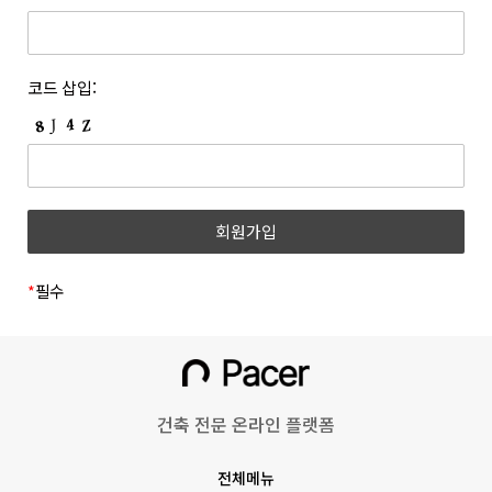
개정하는 경우 개정 이유 및 내용에 관하여 웹사이트 및 전자우편
등록한 문자와 숫자의 조합을 말합니다.
등을 통하여 고지합니다. 회사는 아래와 같이 개인정보를
6. “쿠폰”이라 함은 상품 등을 구매하거나 사이트가 제공하는
보호하고 있습니다.
서비스를 이용할 때 표시된 금액 또는 비율만큼 할인을 받을 수
1. 개인정보의 수집 및 이용목적
코드 삽입:
있는 쿠폰을 말합니다.
(1) 회원
7. 위 항에서 정의되지 않은 약관 상의 용어의 의미는 일반적인
거래관행에 따릅니다.
수집시기
구분
수집항목
제 3 조 (약관의 명시와 효력 및 개정)
1. 회사는 본 약관의 내용과 상호, 영업소 소재지 주소, 대표자의
(필수) 성명, 이메일, 휴대폰
이메일
성명, 사업자등록번호, 통신판매업신고번호, 개인정보관리책임자
회원가입
번호, 비밀번호, 직무선택
인증
등을 회원이 쉽게 확인할 수 있도록 사이트의 초기 화면에
(학생, 근로자)
게시합니다. 다만, 약관의 구체적 내용은 회원이 연결화면을
통하여 볼 수 있도록 합니다.
*
필수
(필수)쿠키, 서비스,
2. 회사는 『전자상거래 등에서의 소비자보호에 관한 법률』,
이용기록(방문일시, IP,
『약관의 규제에 관한 법률』, 『전자문서 및 전자거래기본법』,
홈페이지 이용/
『전자금융거래법』, 『전자서명법』, 『정보통신망 이용촉진
불량 이용 기록 등),
동영상 시청
및 정보보호 등에 관한 법률』, 『소비자기본법』 등 관련 법령을
기기정보(고유기기 식별값,
위배하지 않는 범위에서 이 약관을 개정할 수 있습니다.
OS버전 등)
건축 전문 온라인 플랫폼
3. 회사가 약관을 개정할 경우에는 적용일자 및 개정 사유를
명시하여 현행 약관과 함께 그 적용일자 7일 이전부터 적용일자
회원정보 수정
(선택) 프로필 사진
전체메뉴
전일까지 사이트의 초기 화면 등에 고지하거나 전자우편 또는 그