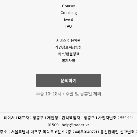
밖의 방법으로 통지합니다. 다만, 회원에게 불리하게 약관 내용을
Courses
(필수)성명, 휴대폰 번호,
변경하는 경우에는 최소한 30일 이상의 사전 유예기간을 두고
Coaching
이메일, 상담내역
공지 및 통지합니다. 회사가 개정약관을 공지 또는 통지하면서
Event
고객상담
(문의유형에 따라 추가로
회원에게 30일 기간 내에 의사표시를 하지 않으면 의사표시가
FAQ
표명된 것으로 본다는 뜻을 명확하게 공지 또는 통지하였음에도
수집하는 개인정보가
회원이 명시적으로 거부의 의사표시를 하지 아니한 경우 회원이
있을수 있습니다.)
서비스 이용약관
개정약관에 동의한 것으로 봅니다.
개인정보취급방침
4. 제3항에 의해 변경된 약관은 법령에 특별한 규정이나 기타
(필수) 결제기록(상품,
취소/환불정책
부득이한 사유가 없는 한 그 적용일자 이전으로 소급하여
공지사항
상품 구매
공통
금액) 신용카트, 카드사명,
적용되지 않습니다.
카드번호, 유효기간, CVC
5. 회원은 변경된 약관에 동의하지 않을 권리가 있으며, 변경된
약관에 동의하지 않을 경우 언제든지 자유롭게 서비스 이용을
문의하기
휴대전화
중단하고 탈퇴할 수 있습니다.
(선택) 휴대폰 번호
6. 회사는 제공하는 서비스 내의 개별 서비스에 대한 별도의 약관
인증
주중 10~18시 / 주말 및 공휴일 제외
및 이용조건(이하 “개별약관” 또는 “운영정책”이라고 합니다)을
둘 수 있으며 개별 서비스에서 별도로 적용되는 약관에 대한
환불/환급
(필수) 결제 정보
동의는 회원이 개별 서비스를 최초로 이용할 경우 별도의 동의
페이서 I 대표자 : 장종구 I 개인정보관리책임자 : 장종구 I 사업자번호 : 553-11-
절차를 거치게 됩니다. 이 경우 개별 서비스에 대한 이용약관 등이
(필수) 주민등록번호, 주소,
제세공과금처리
01509 I help@pacer.kr
이 약관에 우선합니다.
이름
주소 : 서울특별시 마포구 독막로 6길 9 2층 244(우:04072) I 통신판매업 신고번호 :
제 4 조 (약관 외 준칙)