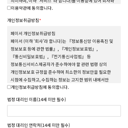
의미하며, 이하 “서비스”라 합니다)를 이용함에 있어 회사와
이용약관에 동의합니다.
회원의 권리와 의무, 책임사항을 규정함을 그 목적으로
합니다.
개인정보취급방침
*
제 2 조 (용어의 정의)
본 약관에서 사용하는 용어의 정의는 다음과 같습니다.
페이서 개인정보취급방침
1. “사이트”란 회사가 재화 또는 서비스(이하 “상품 등”이라
페이서 (이하 ‘회사’라 합니다)는 『정보통신망 이용촉진 및
합니다)를 회원에게 제공하기 위하여 컴퓨터 등 정보통신설비를
정보보호 등에 관한 법률』, 『개인정보보호법』,
이용하여 상품 등을 거래할 수 있도록 설정한 가상의 영업장을
『통신비밀보호법』, 『전기통신사업법』 등
말하며 회사가 모바일 환경에서 서비스하는 모바일 웹과 앱을
포함합니다.
정보통신서비스제공자가 준수하여야 할 관련 법령 상의
2. “회원”이라 함은 사이트에서 정한 소정의 절차를 거쳐
개인정보보호 규정을 준수하며 최소한의 정보만을 필요한
회원가입을 한 자로서, 약관에 따라 회사가 제공하는 서비스를
시점에 수집하고, 수집하는 정보는 고지한 범위 내에서만
이용할 수 있는 자를 말합니다.
개인정보취급방침에 동의합니다.
사용하며, 사전 동의 없이 그 범위를 초과하여 이용하거나
3. “아이디(ID)”라 함은 회원의 식별과 서비스의 이용을 위하여
회원이 설정하고 회사가 승인하여 등록된 전자우편주소 또는 소셜
외부에 공개하지 않 는 등 회원의 권익 보호에 최선을 다하고
법정 대리인 이름(14세 미만 필수)
서비스 연동을 통해 수집된 전자우편주소를 말합니다.
있습니다.
4. “메일 인증”이라 함은 회원이 서비스의 이용을 위하여 제출한
회사는 개인정보취급방침을 통하여 회원이 제공하는 개인정보가
인증번호를 통해 이메일의 진위여부를 확인하는 것을 말합니다.
어떠한 용도와 방식으로 이용되고 있으며, 개인정보보호를 위해
5. “비밀번호(Password)”라 함은 회원의 동일성 확인과 회원의
어떠한 조치가 취해지고 있는지 알려드리고 개인정보취급방침을
법정 대리인 연락처(14세 미만 필수)
권익 및 비밀보호를 위하여 회원 스스로가 설정하여 사이트에