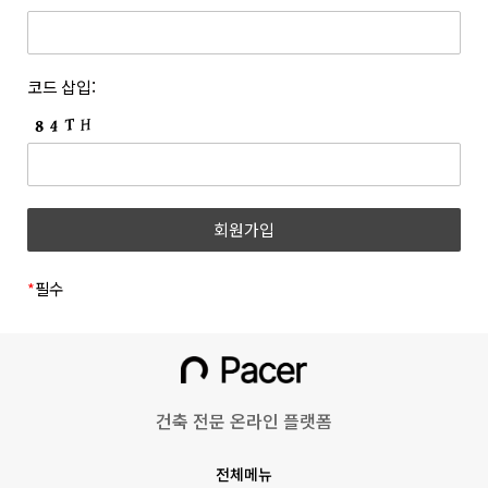
개정하는 경우 개정 이유 및 내용에 관하여 웹사이트 및 전자우편
등록한 문자와 숫자의 조합을 말합니다.
등을 통하여 고지합니다. 회사는 아래와 같이 개인정보를
6. “쿠폰”이라 함은 상품 등을 구매하거나 사이트가 제공하는
보호하고 있습니다.
서비스를 이용할 때 표시된 금액 또는 비율만큼 할인을 받을 수
1. 개인정보의 수집 및 이용목적
코드 삽입:
있는 쿠폰을 말합니다.
(1) 회원
7. 위 항에서 정의되지 않은 약관 상의 용어의 의미는 일반적인
거래관행에 따릅니다.
수집시기
구분
수집항목
제 3 조 (약관의 명시와 효력 및 개정)
1. 회사는 본 약관의 내용과 상호, 영업소 소재지 주소, 대표자의
(필수) 성명, 이메일, 휴대폰
이메일
성명, 사업자등록번호, 통신판매업신고번호, 개인정보관리책임자
회원가입
번호, 비밀번호, 직무선택
인증
등을 회원이 쉽게 확인할 수 있도록 사이트의 초기 화면에
(학생, 근로자)
게시합니다. 다만, 약관의 구체적 내용은 회원이 연결화면을
통하여 볼 수 있도록 합니다.
*
필수
(필수)쿠키, 서비스,
2. 회사는 『전자상거래 등에서의 소비자보호에 관한 법률』,
이용기록(방문일시, IP,
『약관의 규제에 관한 법률』, 『전자문서 및 전자거래기본법』,
홈페이지 이용/
『전자금융거래법』, 『전자서명법』, 『정보통신망 이용촉진
불량 이용 기록 등),
동영상 시청
및 정보보호 등에 관한 법률』, 『소비자기본법』 등 관련 법령을
기기정보(고유기기 식별값,
위배하지 않는 범위에서 이 약관을 개정할 수 있습니다.
OS버전 등)
건축 전문 온라인 플랫폼
3. 회사가 약관을 개정할 경우에는 적용일자 및 개정 사유를
명시하여 현행 약관과 함께 그 적용일자 7일 이전부터 적용일자
회원정보 수정
(선택) 프로필 사진
전체메뉴
전일까지 사이트의 초기 화면 등에 고지하거나 전자우편 또는 그