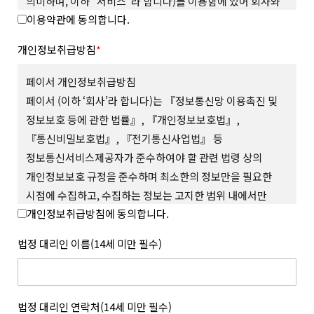
의미하며, 이하 “서비스”라 합니다)를 이용함에 있어 회사와
이용약관에 동의합니다.
회원의 권리와 의무, 책임사항을 규정함을 그 목적으로
합니다.
개인정보취급방침
*
제 2 조 (용어의 정의)
본 약관에서 사용하는 용어의 정의는 다음과 같습니다.
페이서 개인정보취급방침
1. “사이트”란 회사가 재화 또는 서비스(이하 “상품 등”이라
페이서 (이하 ‘회사’라 합니다)는 『정보통신망 이용촉진 및
합니다)를 회원에게 제공하기 위하여 컴퓨터 등 정보통신설비를
정보보호 등에 관한 법률』, 『개인정보보호법』,
이용하여 상품 등을 거래할 수 있도록 설정한 가상의 영업장을
『통신비밀보호법』, 『전기통신사업법』 등
말하며 회사가 모바일 환경에서 서비스하는 모바일 웹과 앱을
포함합니다.
정보통신서비스제공자가 준수하여야 할 관련 법령 상의
2. “회원”이라 함은 사이트에서 정한 소정의 절차를 거쳐
개인정보보호 규정을 준수하며 최소한의 정보만을 필요한
회원가입을 한 자로서, 약관에 따라 회사가 제공하는 서비스를
시점에 수집하고, 수집하는 정보는 고지한 범위 내에서만
이용할 수 있는 자를 말합니다.
개인정보취급방침에 동의합니다.
사용하며, 사전 동의 없이 그 범위를 초과하여 이용하거나
3. “아이디(ID)”라 함은 회원의 식별과 서비스의 이용을 위하여
회원이 설정하고 회사가 승인하여 등록된 전자우편주소 또는 소셜
외부에 공개하지 않 는 등 회원의 권익 보호에 최선을 다하고
법정 대리인 이름(14세 미만 필수)
서비스 연동을 통해 수집된 전자우편주소를 말합니다.
있습니다.
4. “메일 인증”이라 함은 회원이 서비스의 이용을 위하여 제출한
회사는 개인정보취급방침을 통하여 회원이 제공하는 개인정보가
인증번호를 통해 이메일의 진위여부를 확인하는 것을 말합니다.
어떠한 용도와 방식으로 이용되고 있으며, 개인정보보호를 위해
5. “비밀번호(Password)”라 함은 회원의 동일성 확인과 회원의
어떠한 조치가 취해지고 있는지 알려드리고 개인정보취급방침을
법정 대리인 연락처(14세 미만 필수)
권익 및 비밀보호를 위하여 회원 스스로가 설정하여 사이트에