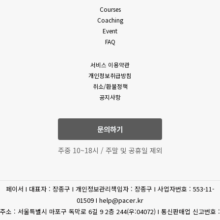
밖의 방법으로 통지합니다. 다만, 회원에게 불리하게 약관 내용을
Courses
(필수)성명, 휴대폰 번호,
변경하는 경우에는 최소한 30일 이상의 사전 유예기간을 두고
Coaching
이메일, 상담내역
공지 및 통지합니다. 회사가 개정약관을 공지 또는 통지하면서
Event
고객상담
(문의유형에 따라 추가로
회원에게 30일 기간 내에 의사표시를 하지 않으면 의사표시가
FAQ
표명된 것으로 본다는 뜻을 명확하게 공지 또는 통지하였음에도
수집하는 개인정보가
회원이 명시적으로 거부의 의사표시를 하지 아니한 경우 회원이
있을수 있습니다.)
서비스 이용약관
개정약관에 동의한 것으로 봅니다.
개인정보취급방침
4. 제3항에 의해 변경된 약관은 법령에 특별한 규정이나 기타
(필수) 결제기록(상품,
취소/환불정책
부득이한 사유가 없는 한 그 적용일자 이전으로 소급하여
공지사항
상품 구매
공통
금액) 신용카트, 카드사명,
적용되지 않습니다.
카드번호, 유효기간, CVC
5. 회원은 변경된 약관에 동의하지 않을 권리가 있으며, 변경된
약관에 동의하지 않을 경우 언제든지 자유롭게 서비스 이용을
문의하기
휴대전화
중단하고 탈퇴할 수 있습니다.
(선택) 휴대폰 번호
6. 회사는 제공하는 서비스 내의 개별 서비스에 대한 별도의 약관
인증
주중 10~18시 / 주말 및 공휴일 제외
및 이용조건(이하 “개별약관” 또는 “운영정책”이라고 합니다)을
둘 수 있으며 개별 서비스에서 별도로 적용되는 약관에 대한
환불/환급
(필수) 결제 정보
동의는 회원이 개별 서비스를 최초로 이용할 경우 별도의 동의
페이서 I 대표자 : 장종구 I 개인정보관리책임자 : 장종구 I 사업자번호 : 553-11-
절차를 거치게 됩니다. 이 경우 개별 서비스에 대한 이용약관 등이
(필수) 주민등록번호, 주소,
제세공과금처리
01509 I help@pacer.kr
이 약관에 우선합니다.
이름
주소 : 서울특별시 마포구 독막로 6길 9 2층 244(우:04072) I 통신판매업 신고번호 :
제 4 조 (약관 외 준칙)