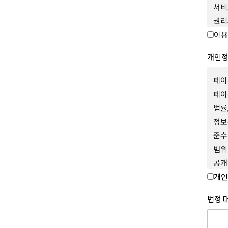
서비
권리
제 2
이용
본 
개인
1.
제공
페이
가상
페이
포함
2.
법률
따라
정보
3.
준수
승인
범위
말합
4.
공개
이메
회사
개인
5. 
이용
위하
개인
법정 
6.
등을
금액
1.