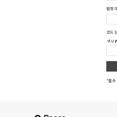
7.
(1)
제 3
법정 
수
1.
통신
초기
회
있도
코드 
2.
법률
홈
『정
위배
동
3.
적용
회
또는
경우
*
필수
개정
고
의사
명시
봅니
4.
상
적용
5.