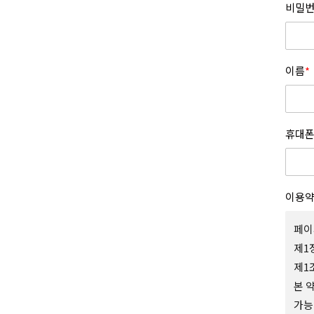
비밀번
이름
*
휴대폰
이용
페이
제1
제1
본 
가능