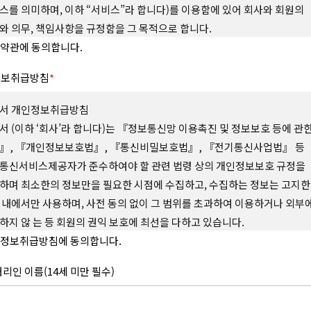
스를 의미하며, 이하 “서비스”라 합니다)를 이용함에 있어 회사와 회원의
와 의무, 책임사항을 규정함을 그 목적으로 합니다.
 조 (용어의 정의)
약관에 동의합니다.
약관에서 사용하는 용어의 정의는 다음과 같습니다.
정보취급방침
*
 “사이트”란 회사가 재화 또는 서비스(이하 “상품 등”이라 합니다)를 회원에게
하기 위하여 컴퓨터 등 정보통신설비를 이용하여 상품 등을 거래할 수 있도록 
서 개인정보취급방침
의 영업장을 말하며 회사가 모바일 환경에서 서비스하는 모바일 웹과 앱을
서 (이하 ‘회사’라 합니다)는 『정보통신망 이용촉진 및 정보보호 등에 관
합니다.
 “회원”이라 함은 사이트에서 정한 소정의 절차를 거쳐 회원가입을 한 자로서, 약
』, 『개인정보보호법』, 『통신비밀보호법』, 『전기통신사업법』 등
 회사가 제공하는 서비스를 이용할 수 있는 자를 말합니다.
통신서비스제공자가 준수하여야 할 관련 법령 상의 개인정보보호 규정을
 “아이디(ID)”라 함은 회원의 식별과 서비스의 이용을 위하여 회원이 설정하고 회
하며 최소한의 정보만을 필요한 시점에 수집하고, 수집하는 정보는 고지한
하여 등록된 전자우편주소 또는 소셜 서비스 연동을 통해 수집된 전자우편주소
 내에서만 사용하며, 사전 동의 없이 그 범위를 초과하여 이용하거나 외부
니다.
 “메일 인증”이라 함은 회원이 서비스의 이용을 위하여 제출한 인증번호를 통해
하지 않 는 등 회원의 권익 보호에 최선을 다하고 있습니다.
일의 진위여부를 확인하는 것을 말합니다.
는 개인정보취급방침을 통하여 회원이 제공하는 개인정보가 어떠한 용도와 방
정보취급방침에 동의합니다.
“비밀번호(Password)”라 함은 회원의 동일성 확인과 회원의 권익 및 비밀보호를
되고 있으며, 개인정보보호를 위해 어떠한 조치가 취해지고 있는지 알려드리고
여 회원 스스로가 설정하여 사이트에 등록한 문자와 숫자의 조합을 말합니다.
정보취급방침을 개정하는 경우 개정 이유 및 내용에 관하여 웹사이트 및 전자우
대리인 이름(14세 미만 필수)
 “쿠폰”이라 함은 상품 등을 구매하거나 사이트가 제공하는 서비스를 이용할 때 
 통하여 고지합니다. 회사는 아래와 같이 개인정보를 보호하고 있습니다.
 또는 비율만큼 할인을 받을 수 있는 쿠폰을 말합니다.
 개인정보의 수집 및 이용목적