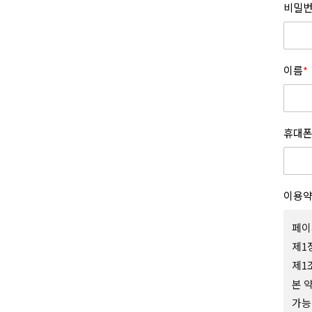
비밀번
이름
*
휴대폰
이용
페이
제1
제1
본 
가능