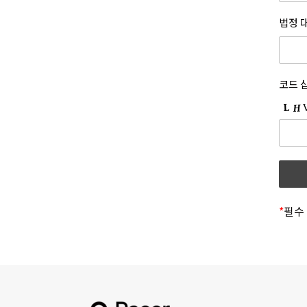
7.
(1)
제 3
법정 
수
1.
통신
초기
회
있도
코드 
2.
법률
홈
『정
위배
동
3.
적용
회
또는
경우
*
필수
개정
고
의사
명시
봅니
4.
상
적용
5.