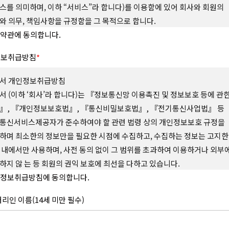
스를 의미하며, 이하 “서비스”라 합니다)를 이용함에 있어 회사와 회원의
와 의무, 책임사항을 규정함을 그 목적으로 합니다.
 조 (용어의 정의)
약관에 동의합니다.
약관에서 사용하는 용어의 정의는 다음과 같습니다.
정보취급방침
*
 “사이트”란 회사가 재화 또는 서비스(이하 “상품 등”이라 합니다)를 회원에게
하기 위하여 컴퓨터 등 정보통신설비를 이용하여 상품 등을 거래할 수 있도록 
서 개인정보취급방침
의 영업장을 말하며 회사가 모바일 환경에서 서비스하는 모바일 웹과 앱을
서 (이하 ‘회사’라 합니다)는 『정보통신망 이용촉진 및 정보보호 등에 관
합니다.
 “회원”이라 함은 사이트에서 정한 소정의 절차를 거쳐 회원가입을 한 자로서, 약
』, 『개인정보보호법』, 『통신비밀보호법』, 『전기통신사업법』 등
 회사가 제공하는 서비스를 이용할 수 있는 자를 말합니다.
통신서비스제공자가 준수하여야 할 관련 법령 상의 개인정보보호 규정을
 “아이디(ID)”라 함은 회원의 식별과 서비스의 이용을 위하여 회원이 설정하고 회
하며 최소한의 정보만을 필요한 시점에 수집하고, 수집하는 정보는 고지한
하여 등록된 전자우편주소 또는 소셜 서비스 연동을 통해 수집된 전자우편주소
 내에서만 사용하며, 사전 동의 없이 그 범위를 초과하여 이용하거나 외부
니다.
 “메일 인증”이라 함은 회원이 서비스의 이용을 위하여 제출한 인증번호를 통해
하지 않 는 등 회원의 권익 보호에 최선을 다하고 있습니다.
일의 진위여부를 확인하는 것을 말합니다.
는 개인정보취급방침을 통하여 회원이 제공하는 개인정보가 어떠한 용도와 방
정보취급방침에 동의합니다.
“비밀번호(Password)”라 함은 회원의 동일성 확인과 회원의 권익 및 비밀보호를
되고 있으며, 개인정보보호를 위해 어떠한 조치가 취해지고 있는지 알려드리고
여 회원 스스로가 설정하여 사이트에 등록한 문자와 숫자의 조합을 말합니다.
정보취급방침을 개정하는 경우 개정 이유 및 내용에 관하여 웹사이트 및 전자우
대리인 이름(14세 미만 필수)
 “쿠폰”이라 함은 상품 등을 구매하거나 사이트가 제공하는 서비스를 이용할 때 
 통하여 고지합니다. 회사는 아래와 같이 개인정보를 보호하고 있습니다.
 또는 비율만큼 할인을 받을 수 있는 쿠폰을 말합니다.
 개인정보의 수집 및 이용목적