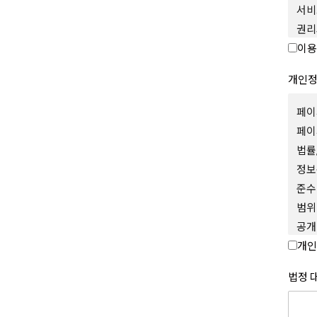
서비
권리
제 2
이용
본 
개인
1.
제공
페이
가상
페이
포함
2.
법률
따라
정보
3.
준수
승인
범위
말합
4.
공개
이메
회사
개인
5. 
이용
위하
개인
법정 
6.
등을
금액
1.