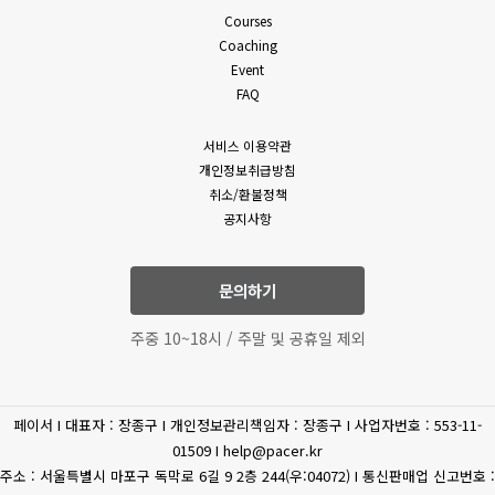
밖의 방법으로 통지합니다. 다만, 회원에게 불리하게 약관 내용을
Courses
(필수)성명, 휴대폰 번호,
변경하는 경우에는 최소한 30일 이상의 사전 유예기간을 두고
Coaching
이메일, 상담내역
공지 및 통지합니다. 회사가 개정약관을 공지 또는 통지하면서
Event
고객상담
(문의유형에 따라 추가로
회원에게 30일 기간 내에 의사표시를 하지 않으면 의사표시가
FAQ
표명된 것으로 본다는 뜻을 명확하게 공지 또는 통지하였음에도
수집하는 개인정보가
회원이 명시적으로 거부의 의사표시를 하지 아니한 경우 회원이
있을수 있습니다.)
서비스 이용약관
개정약관에 동의한 것으로 봅니다.
개인정보취급방침
4. 제3항에 의해 변경된 약관은 법령에 특별한 규정이나 기타
(필수) 결제기록(상품,
취소/환불정책
부득이한 사유가 없는 한 그 적용일자 이전으로 소급하여
공지사항
상품 구매
공통
금액) 신용카트, 카드사명,
적용되지 않습니다.
카드번호, 유효기간, CVC
5. 회원은 변경된 약관에 동의하지 않을 권리가 있으며, 변경된
약관에 동의하지 않을 경우 언제든지 자유롭게 서비스 이용을
문의하기
휴대전화
중단하고 탈퇴할 수 있습니다.
(선택) 휴대폰 번호
6. 회사는 제공하는 서비스 내의 개별 서비스에 대한 별도의 약관
인증
주중 10~18시 / 주말 및 공휴일 제외
및 이용조건(이하 “개별약관” 또는 “운영정책”이라고 합니다)을
둘 수 있으며 개별 서비스에서 별도로 적용되는 약관에 대한
환불/환급
(필수) 결제 정보
동의는 회원이 개별 서비스를 최초로 이용할 경우 별도의 동의
페이서 I 대표자 : 장종구 I 개인정보관리책임자 : 장종구 I 사업자번호 : 553-11-
절차를 거치게 됩니다. 이 경우 개별 서비스에 대한 이용약관 등이
(필수) 주민등록번호, 주소,
제세공과금처리
01509 I help@pacer.kr
이 약관에 우선합니다.
이름
주소 : 서울특별시 마포구 독막로 6길 9 2층 244(우:04072) I 통신판매업 신고번호 :
제 4 조 (약관 외 준칙)