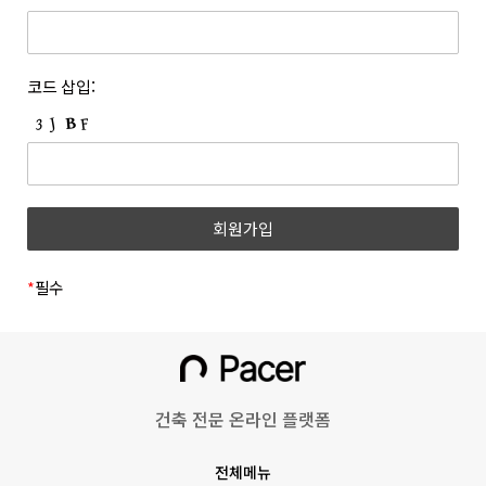
개정하는 경우 개정 이유 및 내용에 관하여 웹사이트 및 전자우편
등록한 문자와 숫자의 조합을 말합니다.
등을 통하여 고지합니다. 회사는 아래와 같이 개인정보를
6. “쿠폰”이라 함은 상품 등을 구매하거나 사이트가 제공하는
보호하고 있습니다.
서비스를 이용할 때 표시된 금액 또는 비율만큼 할인을 받을 수
1. 개인정보의 수집 및 이용목적
코드 삽입:
있는 쿠폰을 말합니다.
(1) 회원
7. 위 항에서 정의되지 않은 약관 상의 용어의 의미는 일반적인
거래관행에 따릅니다.
수집시기
구분
수집항목
제 3 조 (약관의 명시와 효력 및 개정)
1. 회사는 본 약관의 내용과 상호, 영업소 소재지 주소, 대표자의
(필수) 성명, 이메일, 휴대폰
이메일
성명, 사업자등록번호, 통신판매업신고번호, 개인정보관리책임자
회원가입
번호, 비밀번호, 직무선택
인증
등을 회원이 쉽게 확인할 수 있도록 사이트의 초기 화면에
(학생, 근로자)
게시합니다. 다만, 약관의 구체적 내용은 회원이 연결화면을
통하여 볼 수 있도록 합니다.
*
필수
(필수)쿠키, 서비스,
2. 회사는 『전자상거래 등에서의 소비자보호에 관한 법률』,
이용기록(방문일시, IP,
『약관의 규제에 관한 법률』, 『전자문서 및 전자거래기본법』,
홈페이지 이용/
『전자금융거래법』, 『전자서명법』, 『정보통신망 이용촉진
불량 이용 기록 등),
동영상 시청
및 정보보호 등에 관한 법률』, 『소비자기본법』 등 관련 법령을
기기정보(고유기기 식별값,
위배하지 않는 범위에서 이 약관을 개정할 수 있습니다.
OS버전 등)
건축 전문 온라인 플랫폼
3. 회사가 약관을 개정할 경우에는 적용일자 및 개정 사유를
명시하여 현행 약관과 함께 그 적용일자 7일 이전부터 적용일자
회원정보 수정
(선택) 프로필 사진
전체메뉴
전일까지 사이트의 초기 화면 등에 고지하거나 전자우편 또는 그