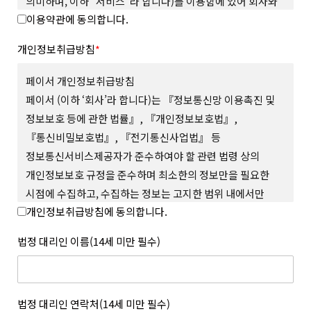
의미하며, 이하 “서비스”라 합니다)를 이용함에 있어 회사와
이용약관에 동의합니다.
회원의 권리와 의무, 책임사항을 규정함을 그 목적으로
합니다.
개인정보취급방침
*
제 2 조 (용어의 정의)
본 약관에서 사용하는 용어의 정의는 다음과 같습니다.
페이서 개인정보취급방침
1. “사이트”란 회사가 재화 또는 서비스(이하 “상품 등”이라
페이서 (이하 ‘회사’라 합니다)는 『정보통신망 이용촉진 및
합니다)를 회원에게 제공하기 위하여 컴퓨터 등 정보통신설비를
정보보호 등에 관한 법률』, 『개인정보보호법』,
이용하여 상품 등을 거래할 수 있도록 설정한 가상의 영업장을
『통신비밀보호법』, 『전기통신사업법』 등
말하며 회사가 모바일 환경에서 서비스하는 모바일 웹과 앱을
포함합니다.
정보통신서비스제공자가 준수하여야 할 관련 법령 상의
2. “회원”이라 함은 사이트에서 정한 소정의 절차를 거쳐
개인정보보호 규정을 준수하며 최소한의 정보만을 필요한
회원가입을 한 자로서, 약관에 따라 회사가 제공하는 서비스를
시점에 수집하고, 수집하는 정보는 고지한 범위 내에서만
이용할 수 있는 자를 말합니다.
개인정보취급방침에 동의합니다.
사용하며, 사전 동의 없이 그 범위를 초과하여 이용하거나
3. “아이디(ID)”라 함은 회원의 식별과 서비스의 이용을 위하여
회원이 설정하고 회사가 승인하여 등록된 전자우편주소 또는 소셜
외부에 공개하지 않 는 등 회원의 권익 보호에 최선을 다하고
법정 대리인 이름(14세 미만 필수)
서비스 연동을 통해 수집된 전자우편주소를 말합니다.
있습니다.
4. “메일 인증”이라 함은 회원이 서비스의 이용을 위하여 제출한
회사는 개인정보취급방침을 통하여 회원이 제공하는 개인정보가
인증번호를 통해 이메일의 진위여부를 확인하는 것을 말합니다.
어떠한 용도와 방식으로 이용되고 있으며, 개인정보보호를 위해
5. “비밀번호(Password)”라 함은 회원의 동일성 확인과 회원의
어떠한 조치가 취해지고 있는지 알려드리고 개인정보취급방침을
법정 대리인 연락처(14세 미만 필수)
권익 및 비밀보호를 위하여 회원 스스로가 설정하여 사이트에