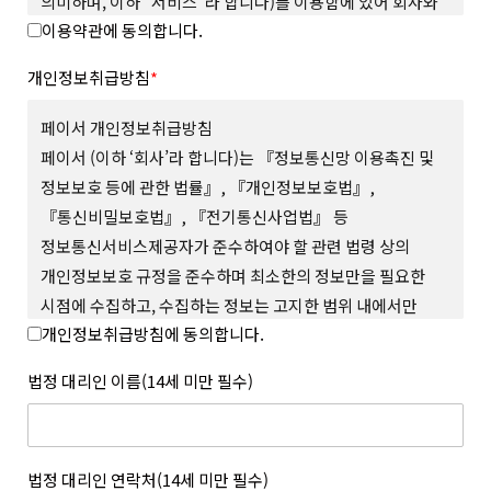
의미하며, 이하 “서비스”라 합니다)를 이용함에 있어 회사와
이용약관에 동의합니다.
회원의 권리와 의무, 책임사항을 규정함을 그 목적으로
합니다.
개인정보취급방침
*
제 2 조 (용어의 정의)
본 약관에서 사용하는 용어의 정의는 다음과 같습니다.
페이서 개인정보취급방침
1. “사이트”란 회사가 재화 또는 서비스(이하 “상품 등”이라
페이서 (이하 ‘회사’라 합니다)는 『정보통신망 이용촉진 및
합니다)를 회원에게 제공하기 위하여 컴퓨터 등 정보통신설비를
정보보호 등에 관한 법률』, 『개인정보보호법』,
이용하여 상품 등을 거래할 수 있도록 설정한 가상의 영업장을
『통신비밀보호법』, 『전기통신사업법』 등
말하며 회사가 모바일 환경에서 서비스하는 모바일 웹과 앱을
포함합니다.
정보통신서비스제공자가 준수하여야 할 관련 법령 상의
2. “회원”이라 함은 사이트에서 정한 소정의 절차를 거쳐
개인정보보호 규정을 준수하며 최소한의 정보만을 필요한
회원가입을 한 자로서, 약관에 따라 회사가 제공하는 서비스를
시점에 수집하고, 수집하는 정보는 고지한 범위 내에서만
이용할 수 있는 자를 말합니다.
개인정보취급방침에 동의합니다.
사용하며, 사전 동의 없이 그 범위를 초과하여 이용하거나
3. “아이디(ID)”라 함은 회원의 식별과 서비스의 이용을 위하여
회원이 설정하고 회사가 승인하여 등록된 전자우편주소 또는 소셜
외부에 공개하지 않 는 등 회원의 권익 보호에 최선을 다하고
법정 대리인 이름(14세 미만 필수)
서비스 연동을 통해 수집된 전자우편주소를 말합니다.
있습니다.
4. “메일 인증”이라 함은 회원이 서비스의 이용을 위하여 제출한
회사는 개인정보취급방침을 통하여 회원이 제공하는 개인정보가
인증번호를 통해 이메일의 진위여부를 확인하는 것을 말합니다.
어떠한 용도와 방식으로 이용되고 있으며, 개인정보보호를 위해
5. “비밀번호(Password)”라 함은 회원의 동일성 확인과 회원의
어떠한 조치가 취해지고 있는지 알려드리고 개인정보취급방침을
법정 대리인 연락처(14세 미만 필수)
권익 및 비밀보호를 위하여 회원 스스로가 설정하여 사이트에