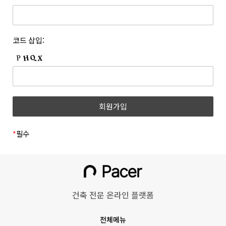
개정하는 경우 개정 이유 및 내용에 관하여 웹사이트 및 전자우편
등록한 문자와 숫자의 조합을 말합니다.
등을 통하여 고지합니다. 회사는 아래와 같이 개인정보를
6. “쿠폰”이라 함은 상품 등을 구매하거나 사이트가 제공하는
보호하고 있습니다.
서비스를 이용할 때 표시된 금액 또는 비율만큼 할인을 받을 수
1. 개인정보의 수집 및 이용목적
코드 삽입:
있는 쿠폰을 말합니다.
(1) 회원
7. 위 항에서 정의되지 않은 약관 상의 용어의 의미는 일반적인
거래관행에 따릅니다.
수집시기
구분
수집항목
제 3 조 (약관의 명시와 효력 및 개정)
1. 회사는 본 약관의 내용과 상호, 영업소 소재지 주소, 대표자의
(필수) 성명, 이메일, 휴대폰
이메일
성명, 사업자등록번호, 통신판매업신고번호, 개인정보관리책임자
회원가입
번호, 비밀번호, 직무선택
인증
등을 회원이 쉽게 확인할 수 있도록 사이트의 초기 화면에
(학생, 근로자)
게시합니다. 다만, 약관의 구체적 내용은 회원이 연결화면을
통하여 볼 수 있도록 합니다.
*
필수
(필수)쿠키, 서비스,
2. 회사는 『전자상거래 등에서의 소비자보호에 관한 법률』,
이용기록(방문일시, IP,
『약관의 규제에 관한 법률』, 『전자문서 및 전자거래기본법』,
홈페이지 이용/
『전자금융거래법』, 『전자서명법』, 『정보통신망 이용촉진
불량 이용 기록 등),
동영상 시청
및 정보보호 등에 관한 법률』, 『소비자기본법』 등 관련 법령을
기기정보(고유기기 식별값,
위배하지 않는 범위에서 이 약관을 개정할 수 있습니다.
OS버전 등)
건축 전문 온라인 플랫폼
3. 회사가 약관을 개정할 경우에는 적용일자 및 개정 사유를
명시하여 현행 약관과 함께 그 적용일자 7일 이전부터 적용일자
회원정보 수정
(선택) 프로필 사진
전체메뉴
전일까지 사이트의 초기 화면 등에 고지하거나 전자우편 또는 그