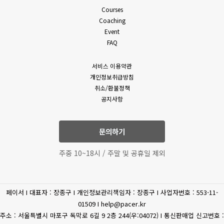
밖의 방법으로 통지합니다. 다만, 회원에게 불리하게 약관 내용을
Courses
(필수)성명, 휴대폰 번호,
변경하는 경우에는 최소한 30일 이상의 사전 유예기간을 두고
Coaching
이메일, 상담내역
공지 및 통지합니다. 회사가 개정약관을 공지 또는 통지하면서
Event
고객상담
(문의유형에 따라 추가로
회원에게 30일 기간 내에 의사표시를 하지 않으면 의사표시가
FAQ
표명된 것으로 본다는 뜻을 명확하게 공지 또는 통지하였음에도
수집하는 개인정보가
회원이 명시적으로 거부의 의사표시를 하지 아니한 경우 회원이
있을수 있습니다.)
서비스 이용약관
개정약관에 동의한 것으로 봅니다.
개인정보취급방침
4. 제3항에 의해 변경된 약관은 법령에 특별한 규정이나 기타
(필수) 결제기록(상품,
취소/환불정책
부득이한 사유가 없는 한 그 적용일자 이전으로 소급하여
공지사항
상품 구매
공통
금액) 신용카트, 카드사명,
적용되지 않습니다.
카드번호, 유효기간, CVC
5. 회원은 변경된 약관에 동의하지 않을 권리가 있으며, 변경된
약관에 동의하지 않을 경우 언제든지 자유롭게 서비스 이용을
문의하기
휴대전화
중단하고 탈퇴할 수 있습니다.
(선택) 휴대폰 번호
6. 회사는 제공하는 서비스 내의 개별 서비스에 대한 별도의 약관
인증
주중 10~18시 / 주말 및 공휴일 제외
및 이용조건(이하 “개별약관” 또는 “운영정책”이라고 합니다)을
둘 수 있으며 개별 서비스에서 별도로 적용되는 약관에 대한
환불/환급
(필수) 결제 정보
동의는 회원이 개별 서비스를 최초로 이용할 경우 별도의 동의
페이서 I 대표자 : 장종구 I 개인정보관리책임자 : 장종구 I 사업자번호 : 553-11-
절차를 거치게 됩니다. 이 경우 개별 서비스에 대한 이용약관 등이
(필수) 주민등록번호, 주소,
제세공과금처리
01509 I help@pacer.kr
이 약관에 우선합니다.
이름
주소 : 서울특별시 마포구 독막로 6길 9 2층 244(우:04072) I 통신판매업 신고번호 :
제 4 조 (약관 외 준칙)