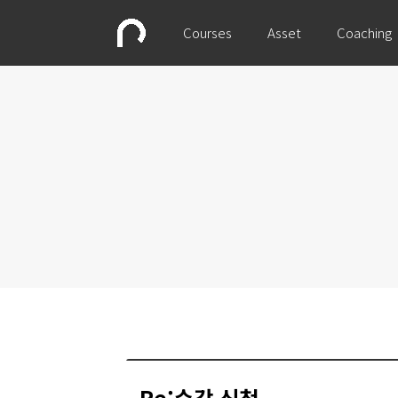
Courses
Asset
Coaching
Re:수강 신청