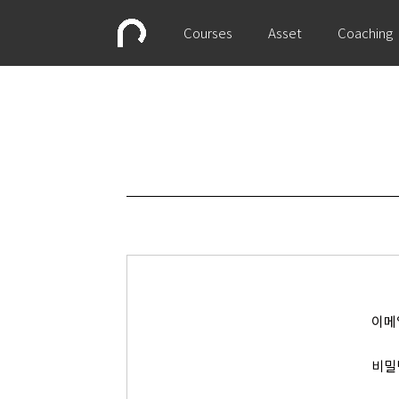
Courses
Asset
Coaching
이메
비밀