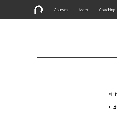
Courses
Asset
Coaching
이메
비밀