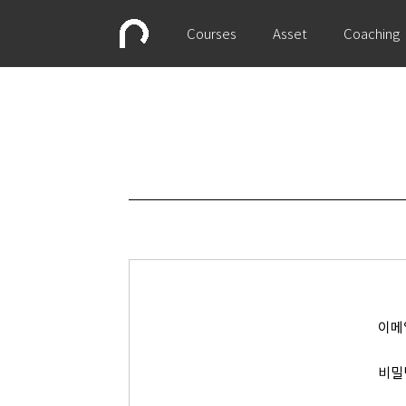
Courses
Asset
Coaching
이메
비밀