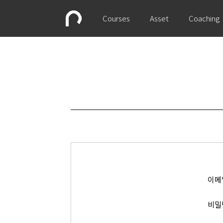
Courses
Asset
Coaching
이메
비밀