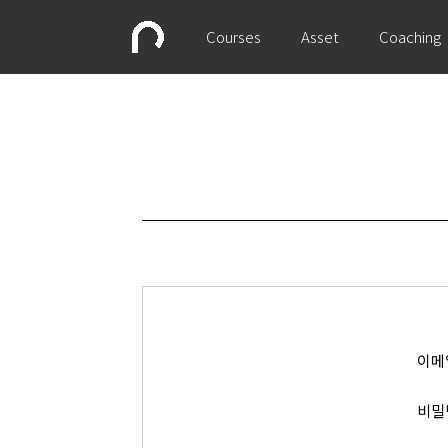
Courses
Asset
Coaching
이메
비밀